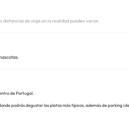
i
as distancias de viaje en la realidad pueden variar.
mascotas.
entro de Portugal.
donde podrás degustar los platos más típicos, además de parking (de 
odidad y descanso para que sus huéspedes puedan relajarse después d