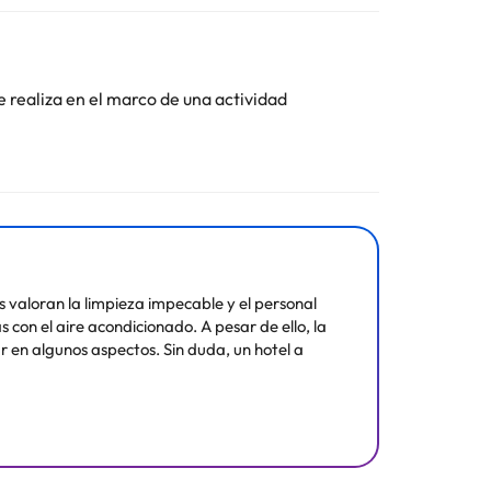
de 2 km a pie del Jardín Botánico de La Universidad
e realiza en el marco de una actividad
cio portugués.
Toda la información de esta ficha está sujeta a
 valoran la limpieza impecable y el personal
 con el aire acondicionado. A pesar de ello, la
 en algunos aspectos. Sin duda, un hotel a