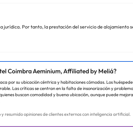
añera y secador de pelo.
etros del Parque de Merendas da Casa Do Passoal dos HUC, y a menos 
jurídica. Por tanto, la prestación del servicio de alojamiento s
 de unos días visitando diferentes lugares y conociendo las calles y o
o. Puedes consultar sus tarifas directamente en el establecimiento. 
contáctanos.
tel Coimbra Aeminium, Affiliated by Meliá?
aca por su ubicación céntrica y habitaciones cómodas. Los huéspedes
le. Las críticas se centran en la falta de insonorización y problemas
ra quienes buscan comodidad y buena ubicación, aunque puede mejorar
.
resumido opiniones de clientes externos con inteligencia artificial.