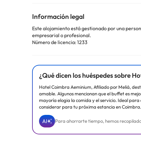
teléfono, caja fuerte y baño completo con ducha o b
Gracias a su ubicación te situarás a tan solo 750 m
Información legal
de Coimbra.
Este alojamiento está gestionado por una persona 
Reserva ya en el
Tryp Hotel Coímbra ****
y disfruta
empresarial o profesional.
Número de licencia: 1233
Algunos de los servicios detallados pueden ser de pag
cambios por parte del alojamiento. Si tienes dudas, 
¿Qué dicen los huéspedes sobre Ho
Hotel Coimbra Aeminium, Afiliado por Meliá, dest
amable. Algunos mencionan que el buffet es mejorab
mayoría elogia la comida y el servicio. Ideal pa
considerar para tu próxima estancia en Coimbra
AI
Para ahorrarte tiempo, hemos recopilado y 