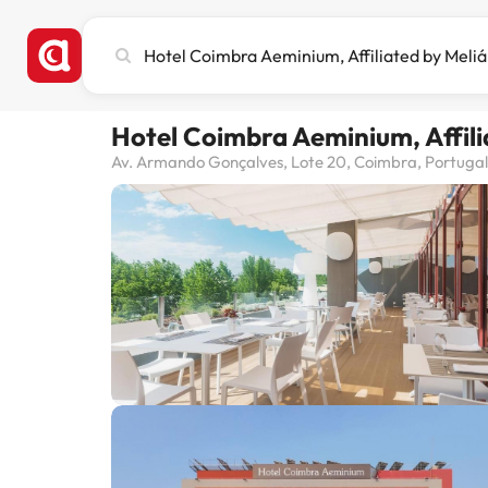
Busca
ciudad,
hotel
o
Hotel Coimbra Aeminium, Affili
destino
Av. Armando Gonçalves, Lote 20, Coimbra, Portugal