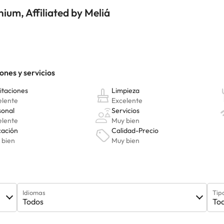
um, Affiliated by Meliá
Idiomas
Tip
Todos
To