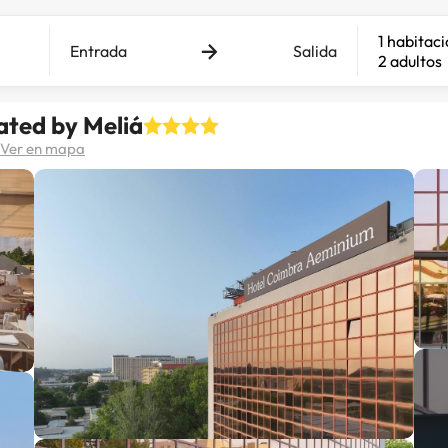
1 habitac
Entrada
Salida
2 adultos
ated by Meliá
Ver en mapa