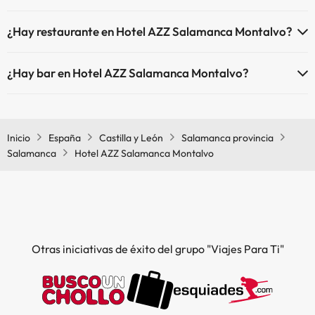
Sí, Hotel AZZ Salamanca Montalvo tiene aire acondicionado en las
¿Hay restaurante en Hotel AZZ Salamanca Montalvo?
zonas comunes.
Sí, Hotel AZZ Salamanca Montalvo tiene restaurante.
¿Hay bar en Hotel AZZ Salamanca Montalvo?
Sí, Hotel AZZ Salamanca Montalvo tiene bar.
Inicio
España
Castilla y León
Salamanca provincia
Salamanca
Hotel AZZ Salamanca Montalvo
Otras iniciativas de éxito del grupo "Viajes Para Ti"