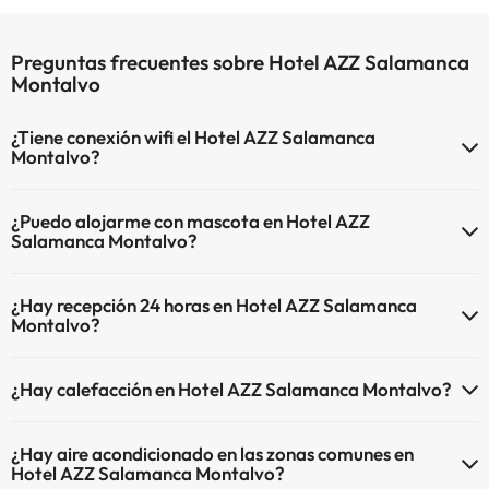
Preguntas frecuentes sobre Hotel AZZ Salamanca
Montalvo
¿Tiene conexión wifi el Hotel AZZ Salamanca
Montalvo?
El Hotel AZZ Salamanca Montalvo dispone de Wi-Fi.
¿Puedo alojarme con mascota en Hotel AZZ
Salamanca Montalvo?
En Hotel AZZ Salamanca Montalvo no se admiten mascotas.
¿Hay recepción 24 horas en Hotel AZZ Salamanca
Montalvo?
Sí, Hotel AZZ Salamanca Montalvo tiene recepción 24 horas.
¿Hay calefacción en Hotel AZZ Salamanca Montalvo?
Sí, Hotel AZZ Salamanca Montalvo tiene calefacción en las zonas
¿Hay aire acondicionado en las zonas comunes en
comunes.
Hotel AZZ Salamanca Montalvo?