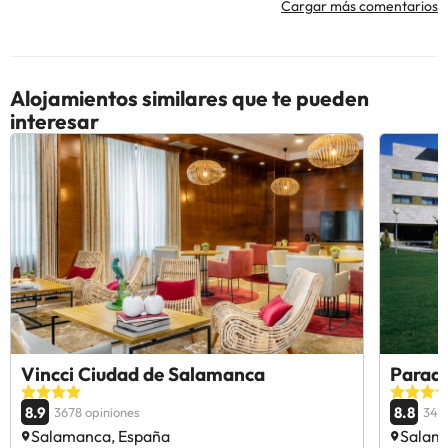
Cargar más comentarios
Alojamientos similares que te pueden
interesar
Vincci Ciudad de Salamanca
Parad
8.9
8.8
3678 opiniones
342
Salamanca, España
Salam