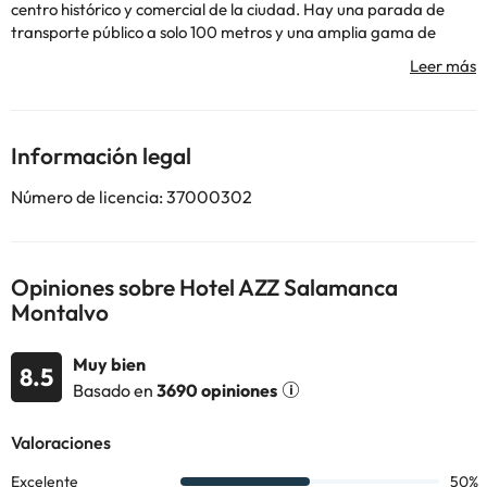
centro histórico y comercial de la ciudad. Hay una parada de
transporte público a solo 100 metros y una amplia gama de
atracciones turísticas, numerosas tiendas, restaurantes y
opciones de ocio en los alrededores. Por otro lado, la estación de
esquí más cercana se ubica a 70 km. Este hotel urbano cuenta
con cómodas y bien diseñadas habitaciones, además de
diferentes instalaciones y servicios que superarán las
Información legal
expectativas de todo tipo de visitante.
Número de licencia: 37000302
Algunos de los servicios detallados pueden ser de pago. Puedes
consultar sus tarifas directamente en el establecimiento. Toda la
Opiniones sobre Hotel AZZ Salamanca
información de esta ficha está sujeta a cambios por parte del
Montalvo
alojamiento. Si tienes dudas, contáctanos.
Muy bien
8.5
Basado en
3690 opiniones