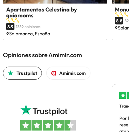
Apartamentos Celestina by
Monum
gaiarooms
8.8
82 o
8.9
1359 opiniones
Salam
Salamanca, España
Opiniones sobre Amimir.com
Trustpilot
Amimir.com
Tranqu
Por la
reserv
atenc