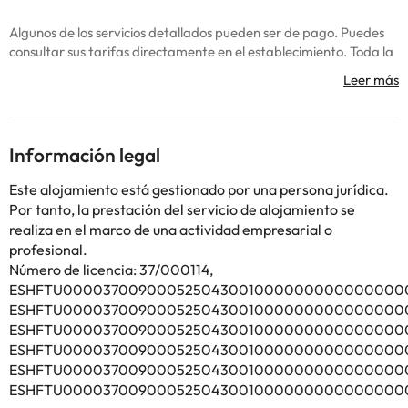
Algunos de los servicios detallados pueden ser de pago. Puedes
consultar sus tarifas directamente en el establecimiento. Toda la
información de esta ficha está sujeta a cambios por parte del
alojamiento. Si tienes dudas, contáctanos.
Información legal
Este alojamiento está gestionado por una persona jurídica.
Por tanto, la prestación del servicio de alojamiento se
realiza en el marco de una actividad empresarial o
profesional.
Número de licencia: 37/000114,
ESHFTU0000370090005250430010000000000000000
ESHFTU0000370090005250430010000000000000000
ESHFTU0000370090005250430010000000000000000
ESHFTU0000370090005250430010000000000000000
ESHFTU0000370090005250430010000000000000000
ESHFTU0000370090005250430010000000000000000