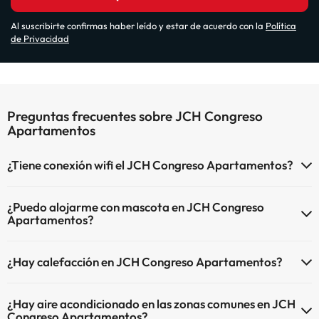
Al suscribirte confirmas haber leído y estar de acuerdo con la
Política
de Privacidad
Preguntas frecuentes sobre JCH Congreso
Apartamentos
¿Tiene conexión wifi el JCH Congreso Apartamentos?
El JCH Congreso Apartamentos dispone de Wi-Fi.
¿Puedo alojarme con mascota en JCH Congreso
Apartamentos?
En JCH Congreso Apartamentos se admiten mascotas (previa
¿Hay calefacción en JCH Congreso Apartamentos?
petición y de pago directo en hotel). Consulta las condiciones.
Sí, JCH Congreso Apartamentos tiene calefacción en las zonas
¿Hay aire acondicionado en las zonas comunes en JCH
comunes.
Congreso Apartamentos?