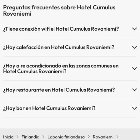
Preguntas frecuentes sobre Hotel Cumulus
Rovaniemi
¿Tiene conexión wifi el Hotel Cumulus Rovaniemi?
El Hotel Cumulus Rovaniemi dispone de Wi-Fi.
¿Hay calefacción en Hotel Cumulus Rovaniemi?
Sí, Hotel Cumulus Rovaniemi tiene calefacción en las zonas comunes.
¿Hay aire acondicionado en las zonas comunes en
Hotel Cumulus Rovaniemi?
Sí, Hotel Cumulus Rovaniemi tiene aire acondicionado en las zonas
¿Hay restaurante en Hotel Cumulus Rovaniemi?
comunes.
Sí, Hotel Cumulus Rovaniemi tiene restaurante.
¿Hay bar en Hotel Cumulus Rovaniemi?
Sí, Hotel Cumulus Rovaniemi tiene bar.
Inicio
Finlandia
Laponia finlandesa
Rovaniemi