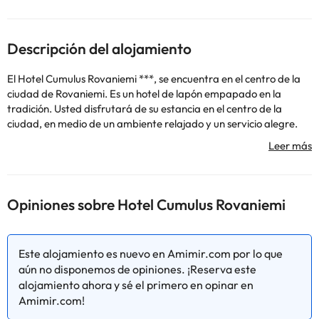
Descripción del alojamiento
El Hotel Cumulus Rovaniemi ***, se encuentra en el centro de la
ciudad de Rovaniemi. Es un hotel de lapón empapado en la
tradición. Usted disfrutará de su estancia en el centro de la
ciudad, en medio de un ambiente relajado y un servicio alegre.
El alojamiento cuenta con piscina y 2 saunas. Hay conexión Wi-Fi
en todo el establecimiento.
El Centro de Ciencias Arktikum se encuentra a 1 km y la Santa
Opiniones sobre Hotel Cumulus Rovaniemi
Claus Holiday Village a 10 minutos en coche.
Habitaciones del hotel: 64, Cadena hotelera: Cumulus.
Este alojamiento es nuevo en Amimir.com por lo que
Algunos de los servicios detallados pueden ser de pago. Puedes
aún no disponemos de opiniones. ¡Reserva este
consultar sus tarifas directamente en el establecimiento. Toda la
alojamiento ahora y sé el primero en opinar en
información de esta ficha está sujeta a cambios por parte del
Amimir.com!
alojamiento. Si tienes dudas, contáctanos.