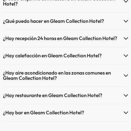
Hotel?
En Gleam Collection Hotel no se admiten mascotas.
¿Qué puedo hacer en Gleam Collection Hotel?
El Gleam Collection Hotel dispone de las siguientes actividades
¿Hay recepción 24 horas en Gleam Collection Hotel?
(algunas pueden ser de pago).
Sí, Gleam Collection Hotel tiene recepción 24 horas.
Masajista
¿Hay calefacción en Gleam Collection Hotel?
Sí, Gleam Collection Hotel tiene calefacción en las zonas comunes.
¿Hay aire acondicionado en las zonas comunes en
Gleam Collection Hotel?
Sí, Gleam Collection Hotel tiene aire acondicionado en las zonas
¿Hay restaurante en Gleam Collection Hotel?
comunes.
Sí, Gleam Collection Hotel tiene restaurante.
¿Hay bar en Gleam Collection Hotel?
Sí, Gleam Collection Hotel tiene bar.