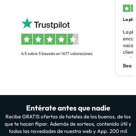
La pla
La pl
encon
vacaci
clien
4.5 sobre 5 basado en 1677 valoraciones
probl
antes.
Bea
Entérate antes que nadie
Recibe GRATIS ofertas de hoteles de los buenos, de los
que te hacen flipar. Además de sorteos, contenido útil y
todas las novedades de nuestra web y App. 200 mil