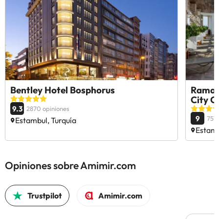
Bentley Hotel Bosphorus
Ramad
City C
9.3
2870 opiniones
9
751 
Estambul, Turquía
Estamb
Opiniones sobre Amimir.com
Trustpilot
Amimir.com