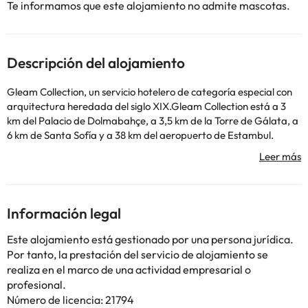
Te informamos que este alojamiento no admite mascotas.
Descripción del alojamiento
Gleam Collection, un servicio hotelero de categoría especial con
arquitectura heredada del siglo XIX.Gleam Collection está a 3
km del Palacio de Dolmabahçe, a 3,5 km de la Torre de Gálata, a
6 km de Santa Sofía y a 38 km del aeropuerto de Estambul.
Algunos de los servicios detallados pueden ser de pago. Puedes
consultar sus tarifas directamente en el establecimiento. Toda la
Información legal
información de esta ficha está sujeta a cambios por parte del
alojamiento. Si tienes dudas, contáctanos.
Este alojamiento está gestionado por una persona jurídica.
Por tanto, la prestación del servicio de alojamiento se
realiza en el marco de una actividad empresarial o
profesional.
Número de licencia: 21794