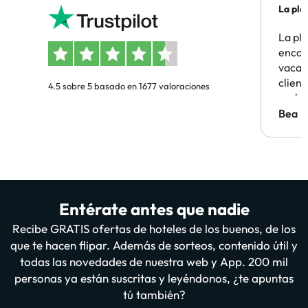
La pla
La pl
encon
vacaci
clien
4.5 sobre 5 basado en 1677 valoraciones
probl
antes.
Bea
Entérate antes que nadie
Recibe GRATIS ofertas de hoteles de los buenos, de los
que te hacen flipar. Además de sorteos, contenido útil y
todas las novedades de nuestra web y App. 200 mil
personas ya están suscritas y leyéndonos, ¿te apuntas
tú también?