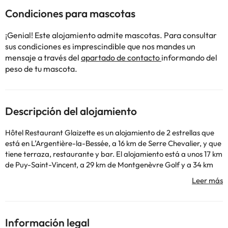
Condiciones para mascotas
¡Genial! Este alojamiento admite mascotas. Para consultar
sus condiciones es imprescindible que nos mandes un
mensaje a través del
apartado de contacto
informando del
peso de tu mascota.
Descripción del alojamiento
Hôtel Restaurant Glaizette es un alojamiento de 2 estrellas que
está en LʼArgentière-la-Bessée, a 16 km de Serre Chevalier, y que
tiene terraza, restaurante y bar. El alojamiento está a unos 17 km
de Puy-Saint-Vincent, a 29 km de Montgenèvre Golf y a 34 km
de La Forêt Blanche. El hotel libre de humo dispone de wifi gratis
en todo el alojamiento. En el hotel, las habitaciones cuentan con
escritorio, TV, baño privado, ropa de cama y toallas. La clientela
puede practicar actividades en LʼArgentière-la-Bessée y
alrededores, como esquí y ciclismo. Via Lattea está a 38 km del
Información legal