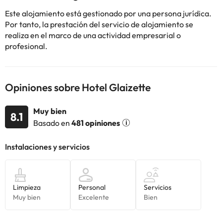
alojamiento, y Bardonecchia está a 46 km. El aeropuerto
(Aeropuerto internacional de Cuneo) está a 131 km.
Este alojamiento está gestionado por una persona jurídica.
Por tanto, la prestación del servicio de alojamiento se
realiza en el marco de una actividad empresarial o
profesional.
Algunos de los servicios detallados pueden ser de pago. Puedes
consultar sus tarifas directamente en el establecimiento. Toda la
información de esta ficha está sujeta a cambios por parte del
Opiniones sobre Hotel Glaizette
alojamiento. Si tienes dudas, contáctanos.
Muy bien
8.1
Basado en
481 opiniones