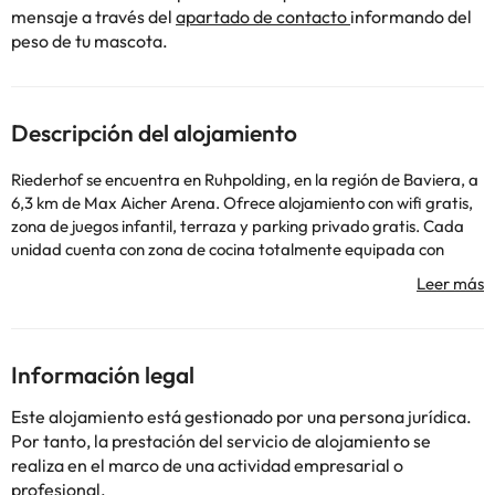
mensaje a través del
apartado de contacto
informando del
peso de tu mascota.
Descripción del alojamiento
Riederhof se encuentra en Ruhpolding, en la región de Baviera, a
6,3 km de Max Aicher Arena. Ofrece alojamiento con wifi gratis,
zona de juegos infantil, terraza y parking privado gratis. Cada
unidad cuenta con zona de cocina totalmente equipada con
mesa de comedor, TV y baño privado con ducha y secador de
pelo. También se ofrece nevera, fogones y tostadora, además de
cafetera y hervidor. Se puede practicar esquí y ciclismo en los
alrededores. Castillo Klessheim está a 45 km del alojamiento, y
Europark está a 48 km. El aeropuerto más cercano (Aeropuerto
Información legal
de Salzburgo - W. A. Mozart) está a 46 km.
En este alojamiento no se pueden celebrar despedidas de soltero
Este alojamiento está gestionado por una persona jurídica.
o soltera ni fiestas similares.
Por tanto, la prestación del servicio de alojamiento se
realiza en el marco de una actividad empresarial o
profesional.