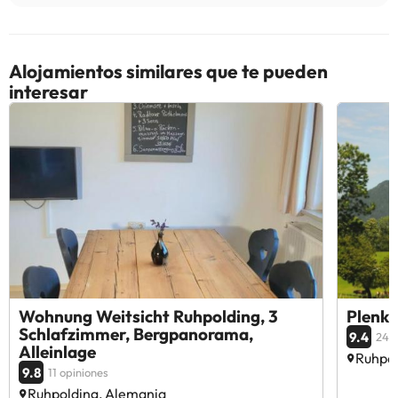
Alojamientos similares que te pueden
interesar
Wohnung Weitsicht Ruhpolding, 3
Plenk
Schlafzimmer, Bergpanorama,
9.4
24 o
Alleinlage
Ruhpol
9.8
11 opiniones
Ruhpolding, Alemania