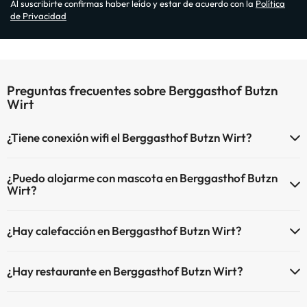
Al suscribirte confirmas haber leído y estar de acuerdo con la
Política
de Privacidad
Preguntas frecuentes sobre Berggasthof Butzn
Wirt
¿Tiene conexión wifi el Berggasthof Butzn Wirt?
El Berggasthof Butzn Wirt dispone de Wi-Fi.
¿Puedo alojarme con mascota en Berggasthof Butzn
Wirt?
En Berggasthof Butzn Wirt no se admiten mascotas.
¿Hay calefacción en Berggasthof Butzn Wirt?
Sí, Berggasthof Butzn Wirt tiene calefacción en las zonas comunes.
¿Hay restaurante en Berggasthof Butzn Wirt?
Sí, Berggasthof Butzn Wirt tiene restaurante.