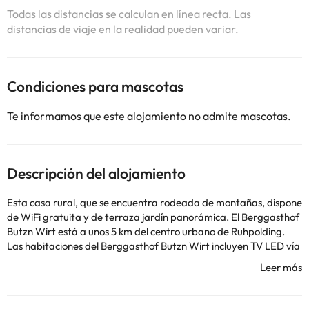
Todas las distancias se calculan en línea recta. Las
distancias de viaje en la realidad pueden variar.
Condiciones para mascotas
Te informamos que este alojamiento no admite mascotas.
Descripción del alojamiento
Esta casa rural, que se encuentra rodeada de montañas, dispone
de WiFi gratuita y de terraza jardín panorámica. El Berggasthof
Butzn Wirt está a unos 5 km del centro urbano de Ruhpolding.
Las habitaciones del Berggasthof Butzn Wirt incluyen TV LED vía
satélite, zona de estar y baño privado con secador de pelo.
También presentan una decoración cálida de estilo bávaro.
Asimismo, se sirve un desayuno buffet a diario, en la acogedora
zona de comedor. El club de golf de Ruhpolding está a 8 km y en