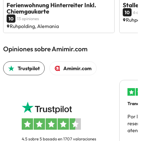
Ferienwohnung Hinterreiter Inkl.
Stalle
Chiemgaukarte
10
6 op
10
13 opiniones
Ruhpol
Ruhpolding, Alemania
Opiniones sobre Amimir.com
Trustpilot
Amimir.com
Tranqu
Por la
reserv
atenc
4.5 sobre 5 basado en 1707 valoraciones