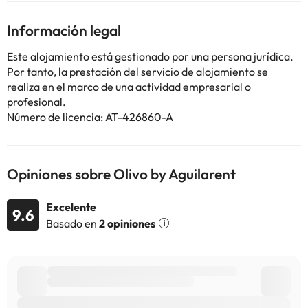
Algunos de los servicios detallados pueden ser de pago. Puedes
consultar sus tarifas directamente en el establecimiento. Toda la
Información legal
información de esta ficha está sujeta a cambios por parte del
alojamiento. Si tienes dudas, contáctanos.
Este alojamiento está gestionado por una persona jurídica.
Por tanto, la prestación del servicio de alojamiento se
realiza en el marco de una actividad empresarial o
profesional.
Número de licencia: AT-426860-A
Opiniones sobre Olivo by Aguilarent
Excelente
9.6
Basado en
2 opiniones