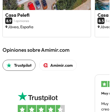
Casa Pelefi
Casa 
8.9
8.5
1 opiniones
5 op
Jávea, España
Jávea,
Opiniones sobre Amimir.com
Trustpilot
Amimir.com
Muy sa
Muy s
creo 