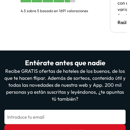
con c
vario
4.5 sobre 5 basado en 1691 valoraciones
famil
Hotel 
Raúl 
vuestr
Entérate antes que nadie
Recibe GRATIS ofertas de hoteles de los buenos, de los
que te hacen flipar. Además de sorteos, contenido útil y
todas las novedades de nuestra web y App. 200 mil
personas ya están suscritas y leyéndonos, ¿te apuntas
tú también?
Introduce tu email