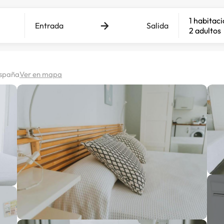
1 habitac
Entrada
Salida
2 adultos
España
Ver en mapa