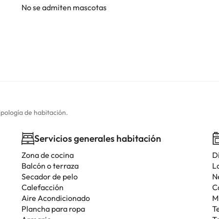
No se admiten mascotas
ipología de habitación.
Servicios generales habitación
Zona de cocina
D
Balcón o terraza
L
Secador de pelo
N
Calefacción
C
Aire Acondicionado
M
Plancha para ropa
T