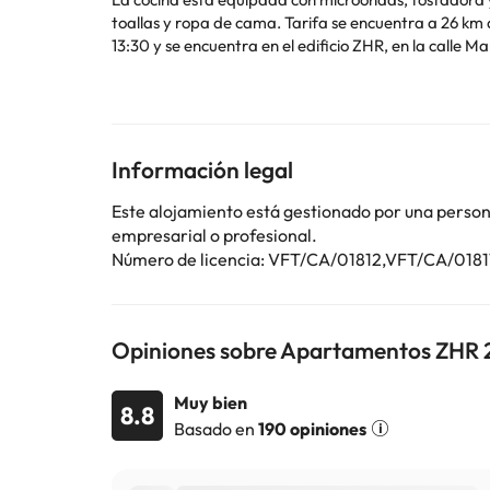
toallas y ropa de cama. Tarifa se encuentra a 26 km de los Apartamentos ZHR. El aeropuerto de Jerez está a 70 km. La recepción está abierta por las mañanas hasta las
13:30 y se encuentra en el edificio ZHR, en la calle Ma
Informa a Apartamentos ZHR 2 con antelación de tu ho
contacto directamente con el alojamiento. Los dato
válido y una tarjeta de crédito al realizar el regist
suplementos. En este alojamiento no se pueden celebr
estancia. Los juegos adicionales están disponibles bajo petición y por un suplemento. Los apartamentos no inc
Información legal
cama. Todos los apartamentos se limpian al hacer el r
Este alojamiento está gestionado por una persona 
empresarial o profesional.
Número de licencia: VFT/CA/01812,VFT/CA/0181
Algunos de los servicios detallados pueden ser de pag
cambios por parte del alojamiento. Si tienes dudas, 
Opiniones sobre Apartamentos ZHR 
Muy bien
8.8
Basado en
190 opiniones