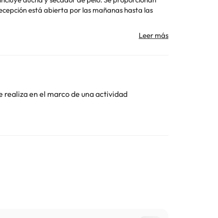
ticiones especiales al hacer la reserva o ponerte en
edes deberán mostrar un documento de identidad
 sujetas a disponibilidad y pueden comportar
na 1 juego de toallas y ropa de cama por persona y
nado por un particular
e realiza en el marco de una actividad
Toda la información de esta ficha está sujeta a