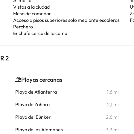
Armario
T
Vistas a la ciudad
U
Mesa de comedor
Z
Acceso a pisos superiores solo mediante escaleras
F
Perchero
Enchufe cerca de la cama
R 2
Playas cercanas
i
Playa de Atlanterra
1,6 mi
i
Playa de Zahara
2,1 mi
i
Playa del Búnker
2,6 mi
i
Playa de los Alemanes
3,3 mi