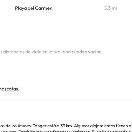
i
Playa del Carmen
5,3 mi
i
i
i
as distancias de viaje en la realidad pueden variar.
mascotas.
alojamientos tienen aire acondicionado y zona de estar y/o de comedor.
r de pelo. Se proporcionan