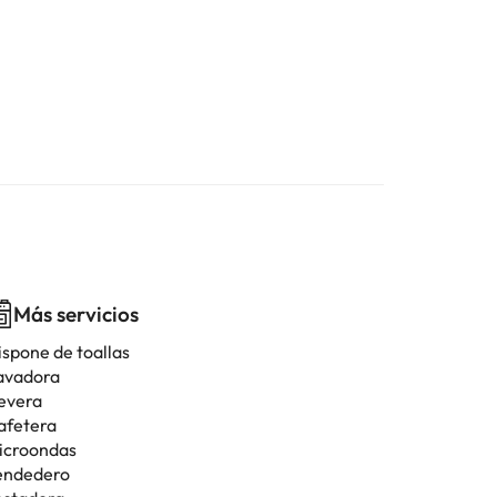
Más servicios
ispone de toallas
avadora
evera
afetera
icroondas
endedero