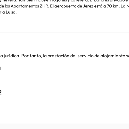
ría Luisa.
ra prevista de llegada. Para ello, puedes utilizar el apartado de pe
s de contacto aparecen en la confirmación de la reserva. Los huésp
ro de entrada. Ten en cuenta que todas las peticiones especiales están
ar despedidas de soltero o soltera ni fiestas similares. Se proporcio
luyen servicio de limpieza diario ni cambio de toallas ni ropa de
egistro de salida y antes de la hora del registro de entrada. Gestio
jurídica. Por tanto, la prestación del servicio de alojamiento s
1
o. Puedes consultar sus tarifas directamente en el establecimiento. 
contáctanos.
2