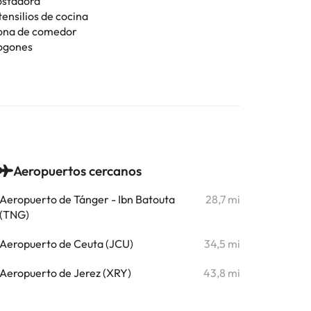
ostadora
tensilios de cocina
ona de comedor
ogones
Aeropuertos cercanos
Aeropuerto de Tánger - Ibn Batouta
28,7 mi
(TNG)
Aeropuerto de Ceuta (JCU)
34,5 mi
Aeropuerto de Jerez (XRY)
43,8 mi