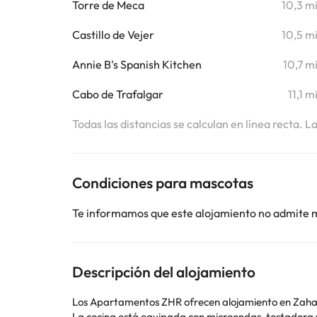
Torre de Meca
10,3 m
Castillo de Vejer
10,5 m
Annie B's Spanish Kitchen
10,7 m
Cabo de Trafalgar
11,1 m
Todas las distancias se calculan en línea recta. L
Condiciones para mascotas
Te informamos que este alojamiento no admite 
Descripción del alojamiento
Los Apartamentos ZHR ofrecen alojamiento en Zahara de los Atunes. Tánger está a 39 km. Algunos 
La cocina está equipada con microondas, tostadora y nevera. También incluyen fogones y cafetera. El baño es privado e incluye ducha y secado