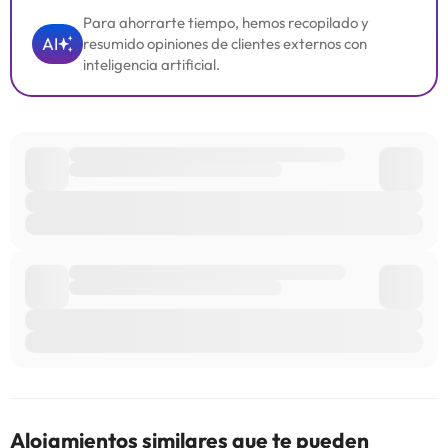
información de esta ficha está sujeta a cambios por parte del
Para ahorrarte tiempo, hemos recopilado y
alojamiento. Si tienes dudas, contáctanos.
AI
resumido opiniones de clientes externos con
inteligencia artificial.
Alojamientos similares que te pueden