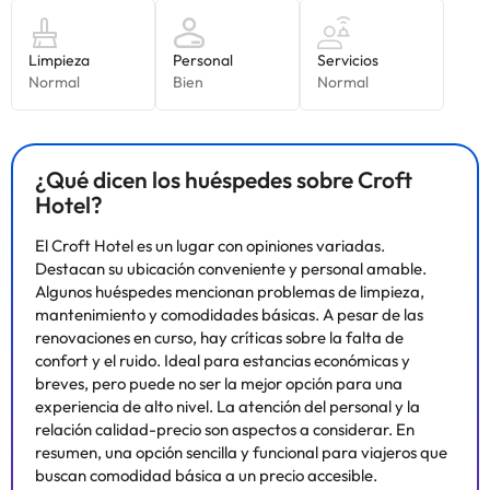
garantizan las solicitudes especiales, que están sujetas a
disponibilidad en el momento de la llegada y pueden suponer un
recargo adicional. Entre los elementos de seguridad de este
alojamiento, se incluyen los siguientes: detector de monóxido de
carbono, extintor, detector de humo, sistema de seguridad,
botiquín de primeros auxilios y barreras de seguridad en las
ventanas. Tenlo todo listo: consulta los últimos requisitos de viaje
¿Qué dicen los huéspedes sobre Croft
y medidas por el COVID-19 que haya vigentes en este destino
antes de viajar. . Special instructions: Ponte en contacto con el
Hotel?
alojamiento a través de los datos que figuran en la confirmación
de reserva al menos 24 horas antes de la llegada para organizar
El Croft Hotel es un lugar con opiniones variadas.
el registro de entrada. Los huéspedes deben ponerse en contacto
Destacan su ubicación conveniente y personal amable.
con el alojamiento con antelación para recibir las instrucciones de
Algunos huéspedes mencionan problemas de limpieza,
entrada. El personal de recepción les estará esperando en el
mantenimiento y comodidades básicas. A pesar de las
alojamiento.. Minimum age: 18. Check in from: 14:00. Check in to:
renovaciones en curso, hay críticas sobre la falta de
2:00. . Check out: 11:00. House Rule: Se admiten niños. House
confort y el ruido. Ideal para estancias económicas y
Rule: No se permite fumar.
breves, pero puede no ser la mejor opción para una
experiencia de alto nivel. La atención del personal y la
relación calidad-precio son aspectos a considerar. En
resumen, una opción sencilla y funcional para viajeros que
Algunos de los servicios detallados pueden ser de pago. Puedes
buscan comodidad básica a un precio accesible.
consultar sus tarifas directamente en el establecimiento. Toda la