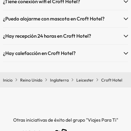
¿Tiene conexión wifi el Croft Hotel?
El Croft Hotel dispone de Wi-Fi.
¿Puedo alojarme con mascota en Croft Hotel?
En Croft Hotel no se admiten mascotas.
¿Hay recepción 24 horas en Croft Hotel?
Sí, Croft Hotel tiene recepción 24 horas.
¿Hay calefacción en Croft Hotel?
Sí, Croft Hotel tiene calefacción en las zonas comunes.
Inicio
Reino Unido
Inglaterra
Leicester
Croft Hotel
Otras iniciativas de éxito del grupo "Viajes Para Ti"