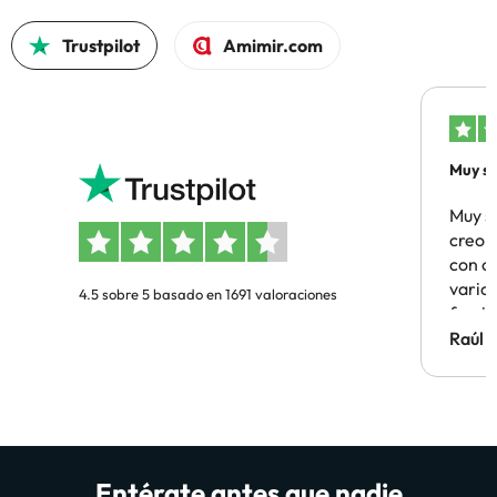
Trustpilot
Amimir.com
Muy sa
Muy s
creo 
con c
vario
4.5 sobre 5 basado en 1691 valoraciones
famil
Hotel 
Raúl 
vuestr
Entérate antes que nadie