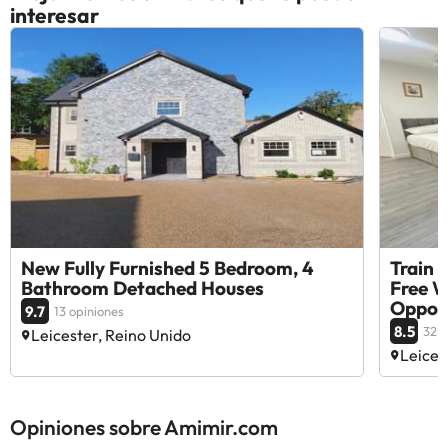
interesar
New Fully Furnished 5 Bedroom, 4
Train 
Bathroom Detached Houses
Free W
Oppos
9.7
13 opiniones
8.5
32 o
Leicester, Reino Unido
Leices
Opiniones sobre Amimir.com