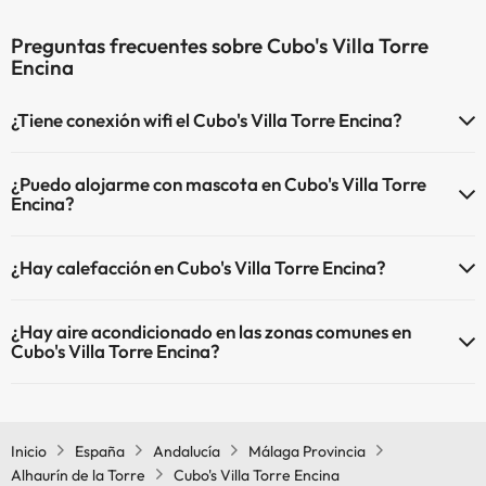
Preguntas frecuentes sobre Cubo's Villa Torre
Encina
¿Tiene conexión wifi el Cubo's Villa Torre Encina?
El Cubo's Villa Torre Encina dispone de Wi-Fi.
¿Puedo alojarme con mascota en Cubo's Villa Torre
Encina?
En Cubo's Villa Torre Encina no se admiten mascotas.
¿Hay calefacción en Cubo's Villa Torre Encina?
Sí, Cubo's Villa Torre Encina tiene calefacción en las zonas comunes.
¿Hay aire acondicionado en las zonas comunes en
Cubo's Villa Torre Encina?
Sí, Cubo's Villa Torre Encina tiene aire acondicionado en las zonas
comunes.
Inicio
España
Andalucía
Málaga Provincia
Alhaurín de la Torre
Cubo's Villa Torre Encina