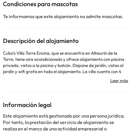
Condiciones para mascotas
Te informamos que este alojamiento no admite mascotas.
Descripción del alojamiento
Cubo's Villa Torre Encina, que se encuentra en Alhaurín de la
Torre, tiene aire acondicionado y ofrece alojamiento con piscina
privada, vistas a la piscina y balcón. Dispone de jardín, vistas al
jardín y wifi gratis en todo el alojamiento. La villa cuenta con 4
dormitorios, 3 baños, ropa de cama, toallas, TV con canales vía
satélite, cocina totalmente equipada y terraza con vistas a la
montaña. Puerto deportivo de Benalmádena está a 24 km del
alojamiento, y Estación de tren de Málaga está a 25 km. El
aeropuerto más cercano (Aeropuerto de Málaga) está a 14 km
Información legal
del alojamiento.
Se pedirá un depósito por daños de EUR 500 a la llegada. Se
Este alojamiento está gestionado por una persona jurídica.
efectuará con tarjeta de crédito. Se te devolverá 7 días después
Por tanto, la prestación del servicio de alojamiento se
del check-out. El depósito se devolverá por completo mediante
realiza en el marco de una actividad empresarial o