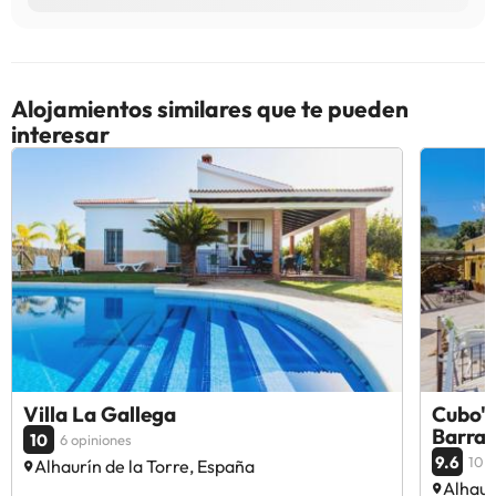
Alojamientos similares que te pueden
interesar
Villa La Gallega
Cubo's 
Barra
10
6 opiniones
9.6
10 o
Alhaurín de la Torre, España
Alhaur