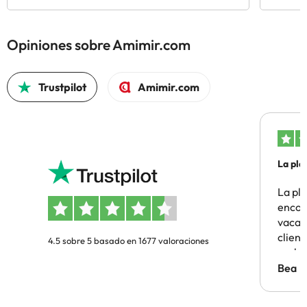
Opiniones sobre Amimir.com
Trustpilot
Amimir.com
La pla
La pl
encon
vacaci
clien
4.5 sobre 5 basado en 1677 valoraciones
probl
antes.
Bea