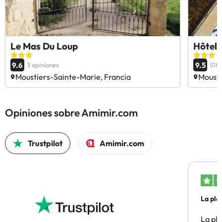
Le Mas Du Loup
Hôtel 
9.6
9.5
3 opiniones
518 
Moustiers-Sainte-Marie, Francia
Mousti
Opiniones sobre Amimir.com
Trustpilot
Amimir.com
La pla
La pl