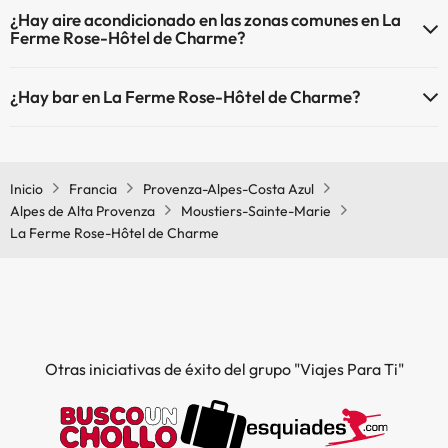
Sí, La Ferme Rose-Hôtel de Charme tiene calefacción en las zonas
¿Hay aire acondicionado en las zonas comunes en La
comunes.
Piscina al aire libre (temporada de verano)
Ferme Rose-Hôtel de Charme?
Sí, La Ferme Rose-Hôtel de Charme tiene aire acondicionado en las
¿Hay bar en La Ferme Rose-Hôtel de Charme?
zonas comunes.
Sí, La Ferme Rose-Hôtel de Charme tiene bar.
Inicio
Francia
Provenza-Alpes-Costa Azul
Alpes de Alta Provenza
Moustiers-Sainte-Marie
La Ferme Rose-Hôtel de Charme
Otras iniciativas de éxito del grupo "Viajes Para Ti"