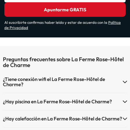
Apuntarme GRATIS
Al suscribirte confirmas haber leído y estar de acuerdo con la
Política
de Privacidad
Preguntas frecuentes sobre La Ferme Rose-Hôtel
de Charme
¿Tiene conexión wifi el La Ferme Rose-Hôtel de
Charme?
El La Ferme Rose-Hôtel de Charme dispone de Wi-Fi.
¿Hay piscina en La Ferme Rose-Hôtel de Charme?
Sí, La Ferme Rose-Hôtel de Charme tiene piscina (este servicio
¿Hay calefacción en La Ferme Rose-Hôtel de Charme?
puede ser de pago) Aquí tienes más info sobre la piscina y otras
instalaciones.