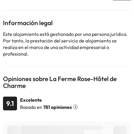
Algunos de los servicios detallados pueden ser de pago. Puedes
consultar sus tarifas directamente en el establecimiento. Toda la
información de esta ficha está sujeta a cambios por parte del
Información legal
alojamiento. Si tienes dudas, contáctanos.
Este alojamiento está gestionado por una persona jurídica.
Por tanto, la prestación del servicio de alojamiento se
realiza en el marco de una actividad empresarial o
profesional.
Opiniones sobre La Ferme Rose-Hôtel de
Charme
Excelente
9.1
Basado en
781 opiniones