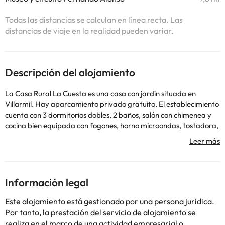
Todas las distancias se calculan en línea recta. Las
distancias de viaje en la realidad pueden variar.
Descripción del alojamiento
La Casa Rural La Cuesta es una casa con jardín situada en
Villarmil. Hay aparcamiento privado gratuito. El establecimiento
cuenta con 3 dormitorios dobles, 2 baños, salón con chimenea y
cocina bien equipada con fogones, horno microondas, tostadora,
batidora, cafetera y utensilios. También hay zona de comedor y
jardín con zona de barbacoa. La Casa Rural La Cuesta se
encuentra a 31 km de Gijón y a 8 km de Oviedo. Se pueden
practicar varias actividades, entre ellas golf, equitación y
ciclismo. El aeropuerto de Asturias queda a 25 km.
Información legal
Informa a Casa Rural La Cuesta con antelación de tu hora
prevista de llegada. Para ello, puedes utilizar el apartado de
Este alojamiento está gestionado por una persona jurídica.
peticiones especiales al hacer la reserva o ponerte en contacto
Por tanto, la prestación del servicio de alojamiento se
directamente con el alojamiento. Los datos de contacto
realiza en el marco de una actividad empresarial o