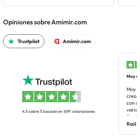
Opiniones sobre Amimir.com
Trustpilot
Amimir.com
Muy sa
Muy s
creo 
con c
vario
4.5 sobre 5 basado en 1691 valoraciones
famil
Hotel 
Raúl 
vuestr