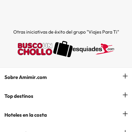
Otras iniciativas de éxito del grupo "Viajes Para Ti"
Sobre Amimir.com
¿Quiénes somos?
Top destinos
Opiniones de nuestros clientes
Hoteles en Salou
Hoteles en la costa
Gestionar mi reserva
Hoteles en Lloret de Mar
Blog de Amimir.com
Hoteles en la Costa Azahar