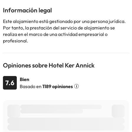
Algunos de los servicios detallados pueden ser de pago. Puedes
Información legal
consultar sus tarifas directamente en el establecimiento. Toda la
información de esta ficha está sujeta a cambios por parte del
Este alojamiento está gestionado por una persona jurídica.
alojamiento. Si tienes dudas, contáctanos.
Por tanto, la prestación del servicio de alojamiento se
realiza en el marco de una actividad empresarial o
profesional.
Opiniones sobre Hotel Ker Annick
Bien
7.6
Basado en
1189 opiniones