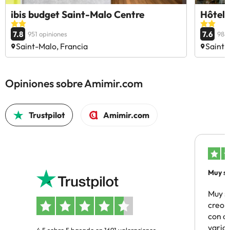
ibis budget Saint-Malo Centre
Hôtel 
7.8
7.6
951 opiniones
988 
Saint-Malo, Francia
Saint-
Opiniones sobre Amimir.com
Trustpilot
Amimir.com
Muy sa
Muy s
creo 
con c
vario
4.5 sobre 5 basado en 1691 valoraciones