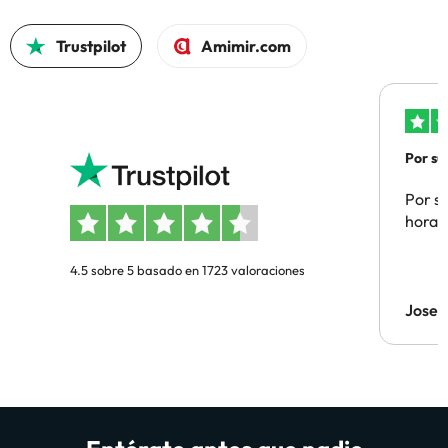
Trustpilot
Amimir.com
Por su
Por su
hora 
4.5 sobre 5 basado en 1723 valoraciones
Jose 