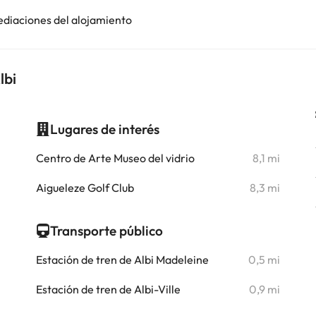
ediaciones del alojamiento
lbi
Lugares de interés
i
Centro de Arte Museo del vidrio
8,1 mi
i
Aigueleze Golf Club
8,3 mi
i
Transporte público
i
Estación de tren de Albi Madeleine
0,5 mi
i
Estación de tren de Albi-Ville
0,9 mi
i