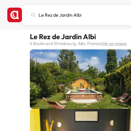
Busca
ciudad,
hotel
o
Le Rez de Jardin Albi
destino
6 Boulevard Strasbourg, Albi, Francia
Ver en mapa