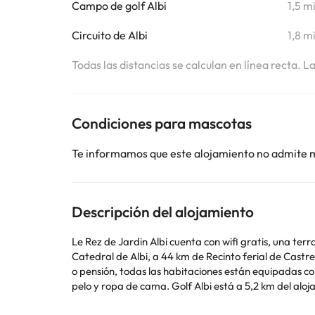
Campo de golf Albi
1,5 m
Circuito de Albi
1,8 m
Todas las distancias se calculan en línea recta. L
Condiciones para mascotas
Te informamos que este alojamiento no admite 
Descripción del alojamiento
Le Rez de Jardin Albi cuenta con wifi gratis, una ter
Catedral de Albi, a 44 km de Recinto ferial de Castres y
o pensión, todas las habitaciones están equipadas co
pelo y ropa de cama. Golf Albi está a 5,2 km del alojamiento, y Florentin-Gaillac Golf está a 14 km. El aeropuerto más cercano (Aeropuerto de Castres - Mazamet) está a 50
km del alojamiento.