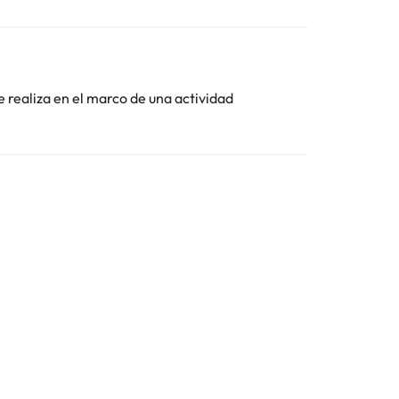
ar
Toda la información de esta ficha está sujeta a
e realiza en el marco de una actividad