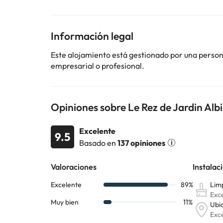
En este alojamiento no se pueden celebrar despedidas 
Información legal
Algunos de los servicios detallados pueden ser de pag
Este alojamiento está gestionado por una persona 
cambios por parte del alojamiento. Si tienes dudas, 
empresarial o profesional.
Opiniones sobre Le Rez de Jardin Albi
Excelente
9.5
Basado en
137 opiniones