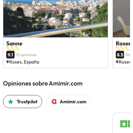
Sanne
Rosesa
9.1
8.5
12 opiniones
96 o
Roses, España
Roses,
Opiniones sobre Amimir.com
Trustpilot
Amimir.com