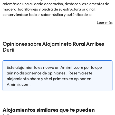
además de una cuidada decoración, destacan los elementos de
madera, ladrillo viejo y piedra de su estructura original,
conservándose todo el sabor rústico y auténtico de la
arquitectura sayaguesa, en un ambiente rural lleno de encanto,
paz y tranquilidad.
El conjunto de casas está formado por casas independientes de
diferentes plazas, con una capacidad máxima de 46 plazas,
Opiniones sobre Alojamineto Rural Arribes
formando parte del conjunto la única antigua venta restaurada
Durii
en el Parque Natural de Arribes del Duero. En la construcción y
restauración realizada, se a actuado con el mayor respeto hacia
los materiales originales de la antigua estructura, que son los que
Este alojamiento es nuevo en Amimir.com por lo que
imprimen carácter y singular belleza a todos nuestros
aún no disponemos de opiniones. ¡Reserva este
alojamientos.
alojamiento ahora y sé el primero en opinar en
Amimir.com!
Casas Rurales Arribes Durii se encuentra en una finca situada en
pleno corazón del Parque Natural de Arribes del Duero, a solo 30
minutos de Zamora, a 3 km del embalse de Almendra, y a 8 Km
de Fermoselle, pueblo de las mil bodegas.
Alojamientos similares que te pueden
Si tienen que llegar al Alojamineto Rural venta de los Arribes más