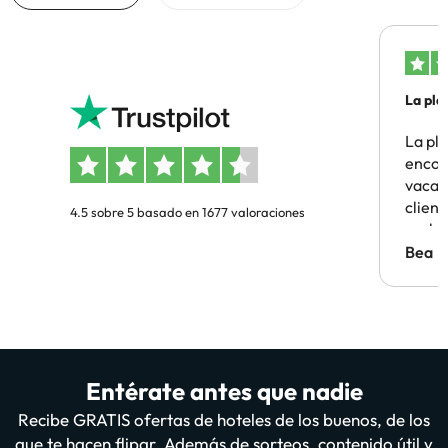
La pla
La pl
encon
vacaci
clien
4.5 sobre 5 basado en 1677 valoraciones
probl
antes.
Bea
Entérate antes que nadie
Recibe GRATIS ofertas de hoteles de los buenos, de los
que te hacen flipar. Además de sorteos, contenido útil y