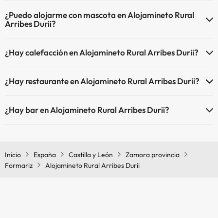
El Alojamineto Rural Arribes Durii dispone de Wi-Fi.
¿Puedo alojarme con mascota en Alojamineto Rural
Arribes Durii?
En Alojamineto Rural Arribes Durii no se admiten mascotas.
¿Hay calefacción en Alojamineto Rural Arribes Durii?
Sí, Alojamineto Rural Arribes Durii tiene calefacción en las zonas
¿Hay restaurante en Alojamineto Rural Arribes Durii?
comunes.
Sí, Alojamineto Rural Arribes Durii tiene restaurante.
¿Hay bar en Alojamineto Rural Arribes Durii?
Sí, Alojamineto Rural Arribes Durii tiene bar.
Inicio
España
Castilla y León
Zamora provincia
Formariz
Alojamineto Rural Arribes Durii