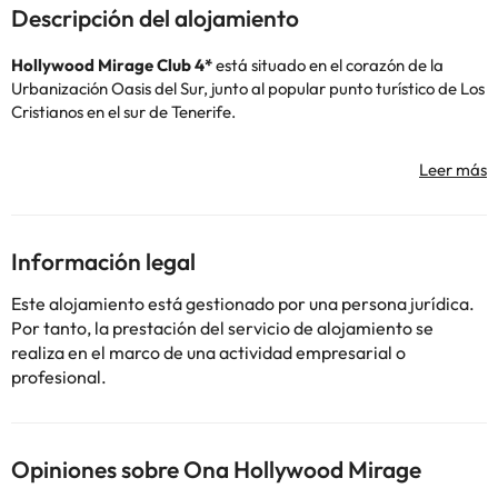
Descripción del alojamiento
Hollywood Mirage Club 4*
está situado en el corazón de la
Urbanización Oasis del Sur, junto al popular punto turístico de Los
Cristianos en el sur de Tenerife.
El hotel cuenta con unas vistas espectaculares sobre la bahía de
Los Cristianos desde donde se contempla la isla de La Gomera en
el horizonte. Tiene una recepción 24 horas, servicio de maletero
gratuito, aire acondicionado y calefacción, wi-fi gratuito, y una
zona ajardinada y terraza.
Información legal
Además, podrás aprovechar para tomar el sol y bañarte en la
piscina al aire libre climatizada que está abierta todo el año
Este alojamiento está gestionado por una persona jurídica.
¡genial!
Por tanto, la prestación del servicio de alojamiento se
realiza en el marco de una actividad empresarial o
El alojamiento dispone de estudios y apartamentos de 1, 2 o 3
profesional.
dormitorios según la capacidad.
Todos los estudios o apartamentos cuentan con televisión,
teléfono, calefacción, aire acondicionado y wi-fi gratuito y
balcón o terraza.
Opiniones sobre Ona Hollywood Mirage
Además tienen una zona de cocina abierta al salón totalmente