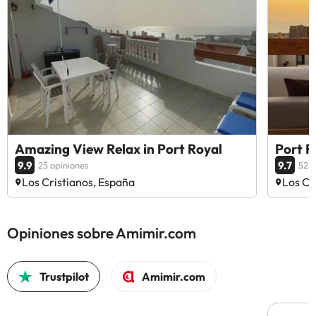
Amazing View Relax in Port Royal
Port R
9.9
9.7
25 opiniones
52 o
Los Cristianos, España
Los Cr
Opiniones sobre Amimir.com
Trustpilot
Amimir.com