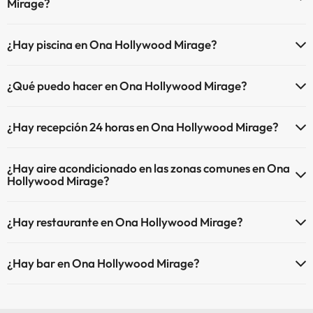
Mirage?
En Ona Hollywood Mirage no se admiten mascotas.
¿Hay piscina en Ona Hollywood Mirage?
Sí, Ona Hollywood Mirage tiene piscina (este servicio puede ser de
¿Qué puedo hacer en Ona Hollywood Mirage?
pago) Aquí tienes más info sobre la piscina y otras instalaciones.
El Ona Hollywood Mirage dispone de las siguientes actividades
Piscina al aire libre (temporada de verano)
¿Hay recepción 24 horas en Ona Hollywood Mirage?
(algunas pueden ser de pago).
Piscina al aire libre (toda la temporada)
Sí, Ona Hollywood Mirage tiene recepción 24 horas.
Masajista
¿Hay aire acondicionado en las zonas comunes en Ona
Hollywood Mirage?
Sí, Ona Hollywood Mirage tiene aire acondicionado en las zonas
¿Hay restaurante en Ona Hollywood Mirage?
comunes.
Sí, Ona Hollywood Mirage tiene restaurante.
¿Hay bar en Ona Hollywood Mirage?
Sí, Ona Hollywood Mirage tiene bar.