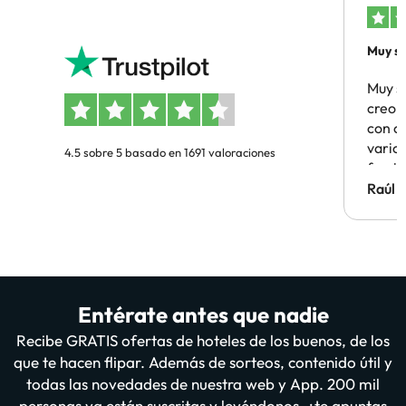
Muy sa
Muy s
creo 
con c
vario
4.5 sobre 5 basado en 1691 valoraciones
famil
Hotel 
Raúl 
vuestr
Entérate antes que nadie
Recibe GRATIS ofertas de hoteles de los buenos, de los
que te hacen flipar. Además de sorteos, contenido útil y
todas las novedades de nuestra web y App. 200 mil
personas ya están suscritas y leyéndonos, ¿te apuntas