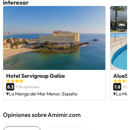
interesar
Hotel Servigroup Galúa
AluaS
8.3
7.8
1136 opiniones
1128
La Manga del Mar Menor, España
La Man
Opiniones sobre Amimir.com