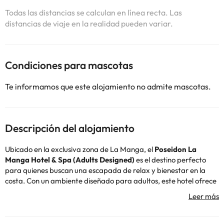
Todas las distancias se calculan en línea recta. Las
distancias de viaje en la realidad pueden variar.
Condiciones para mascotas
Te informamos que este alojamiento no admite mascotas.
Descripción del alojamiento
Ubicado en la exclusiva zona de La Manga, el
Poseidon La
Manga Hotel & Spa (Adults Designed)
es el destino perfecto
para quienes buscan una escapada de relax y bienestar en la
costa. Con un ambiente diseñado para adultos, este hotel ofrece
una experiencia de descanso única, combinando confort,
servicios de calidad y una ubicación inmejorable.
El hotel dispone de una recepción 24 horas para atenderte en
todo momento, restaurante y snack bar para disfrutar de una