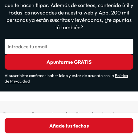
que te hacen flipar. Además de sorteos, contenido útil y
todas las novedades de nuestra web y App. 200 mil
personas ya están suscritas y leyéndonos, ¿te apuntas
tú también?
Introduce tu email
Apuntarme GRATIS
Al suscribirte confirmas haber leído y estar de acuerdo con la
Política
de Privacidad
Preguntas frecuentes sobre Poseidon La Manga
Hotel & Spa (Adults Designed)
Añade tus fechas
¿Tiene conexión wifi el Poseidon La Manga Hotel & Spa