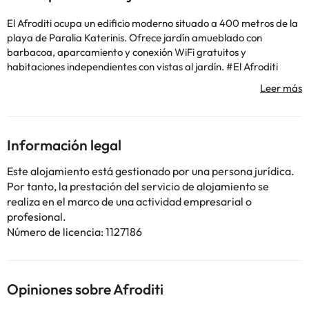
El Afroditi ocupa un edificio moderno situado a 400 metros de la
playa de Paralia Katerinis. Ofrece jardín amueblado con
barbacoa, aparcamiento y conexión WiFi gratuitos y
habitaciones independientes con vistas al jardín. #El Afroditi
ocupa un edificio moderno situado a 400 metros de la playa de
Paralia Katerinis. Ofrece jardín amueblado con barbacoa,
aparcamiento y conexión WiFi gratuitos y habitaciones
independientes con vistas al jardín.
Información legal
Algunos de los servicios detallados pueden ser de pago. Puedes
Este alojamiento está gestionado por una persona jurídica.
consultar sus tarifas directamente en el establecimiento. Toda la
Por tanto, la prestación del servicio de alojamiento se
información de esta ficha está sujeta a cambios por parte del
realiza en el marco de una actividad empresarial o
alojamiento. Si tienes dudas, contáctanos.
profesional.
Número de licencia: 1127186
Opiniones sobre Afroditi