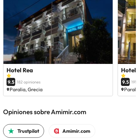
Hotel Rea
Hotel 
9.5
9.5
182 opiniones
191 
Paralia, Grecia
Parali
Opiniones sobre Amimir.com
Trustpilot
Amimir.com