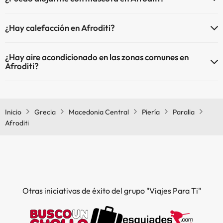
En Afroditi se admiten mascotas (previa petición y de pago directo
¿Hay calefacción en Afroditi?
en hotel). Consulta las condiciones.
Sí, Afroditi tiene calefacción en las zonas comunes.
¿Hay aire acondicionado en las zonas comunes en
Afroditi?
Sí, Afroditi tiene aire acondicionado en las zonas comunes.
Inicio
Grecia
Macedonia Central
Piería
Paralia
Afroditi
Otras iniciativas de éxito del grupo "Viajes Para Ti"