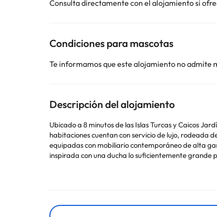
Consulta directamente con el alojamiento si ofrec
Condiciones para mascotas
Te informamos que este alojamiento no admite 
Descripción del alojamiento
Ubicado a 8 minutos de las Islas Turcas y Caicos Jard
habitaciones cuentan con servicio de lujo, rodeada de
equipadas con mobiliario contemporáneo de alta gam
inspirada con una ducha lo suficientemente grande 
Algunos de los servicios detallados pueden ser de pag
cambios por parte del alojamiento. Si tienes dudas, 