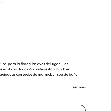
n.
al para la flora y las aves del lugar . Las
s exóticas. Todos Villasuites están muy bien
equipadas con suelos de mármol, un spa de baño
Toda la información de esta ficha está sujeta a