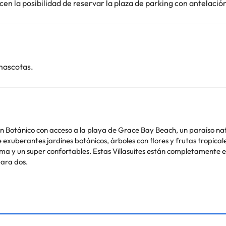
en la posibilidad de reservar la plaza de parking con antelació
mascotas.
ín Botánico con acceso a la playa de Grace Bay Beach, un paraíso natur
 exuberantes jardines botánicos, árboles con flores y frutas tropicale
a y un super confortables. Estas Villasuites están completamente 
para dos.
o. Puedes consultar sus tarifas directamente en el establecimiento. 
contáctanos.