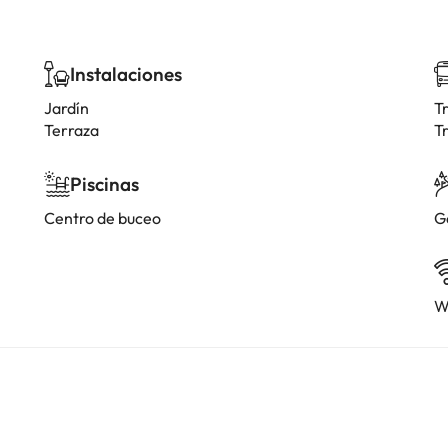
Instalaciones
Jardín
T
Terraza
Tr
Piscinas
Centro de buceo
G
W