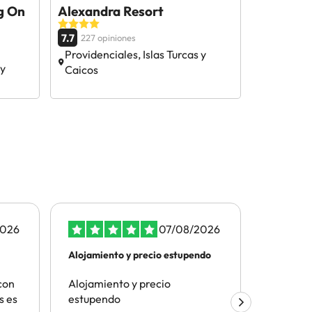
g On
Alexandra Resort
7.7
227 opiniones
Providenciales, Islas Turcas y
 y
Caicos
2026
07/08/2026
Alojamiento y precio estupendo
Todo bien
con
Alojamiento y precio
Todo bie
s es
estupendo