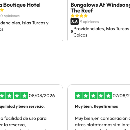
a Boutique Hotel
Bungalows At Windson
The Reef
0 opiniones
8.6
9 opiniones
denciales, Islas Turcas y
Providenciales, Islas Turcas
os
Caicos
08/08/2026
07/08/
quilidad y buen servicio.
Muy bien, Repetiremos
la facilidad de uso para
Muy bien,en comparación 
r la reserva,
otras plataformas similare