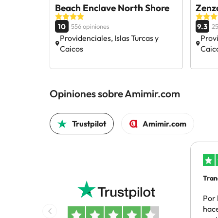
Beach Enclave North Shore
Zenz
10
9.3
556 opiniones
25
Providenciales, Islas Turcas y
Provi
Caicos
Caic
Opiniones sobre Amimir.com
Trustpilot
Amimir.com
Tran
Por 
hace