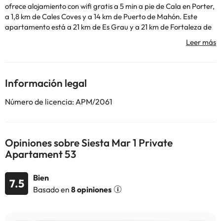
ofrece alojamiento con wifi gratis a 5 min a pie de Cala en Porter,
a 1,8 km de Cales Coves y a 14 km de Puerto de Mahón. Este
apartamento está a 21 km de Es Grau y a 21 km de Fortaleza de
La Mola. Monte Toro está a 22 km del alojamiento, y Club de Golf
Son Parc está a 24 km. El aeropuerto más cercano (Aeropuerto
de Menorca) está a 11 km del alojamiento.
En este alojamiento no se pueden celebrar despedidas de soltero
o soltera ni fiestas similares.
Información legal
Número de licencia: APM/2061
Algunos de los servicios detallados pueden ser de pago. Puedes
consultar sus tarifas directamente en el establecimiento. Toda la
información de esta ficha está sujeta a cambios por parte del
alojamiento. Si tienes dudas, contáctanos.
Opiniones sobre Siesta Mar 1 Private
Apartament 53
Bien
7.5
Basado en
8 opiniones