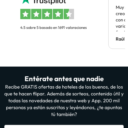
Muy s
creo 
con c
vario
4.5 sobre 5 basado en 1691 valoraciones
famil
Hotel 
Raúl 
vuestr
Entérate antes que nadie
Recibe GRATIS ofertas de hoteles de los buenos, de los
que te hacen flipar. Además de sorteos, contenido útil y
todas las novedades de nuestra web y App. 200 mil
personas ya están suscritas y leyéndonos, ¿te apuntas
tú también?