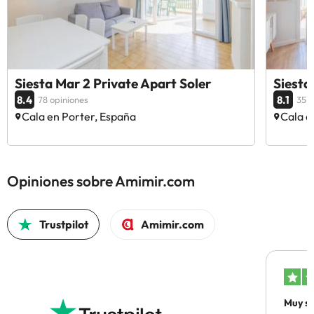
Siesta Mar 2 Private Apart Soler
Siesta
8.4
8.1
78 opiniones
35 o
Cala en Porter, España
Cala e
Opiniones sobre Amimir.com
Trustpilot
Amimir.com
Muy sa