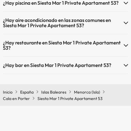
¿Hay piscina en Siesta Mar 1 Private Apartament 53?
Sí, Siesta Mar 1 Private Apartament 53 tiene piscina (este servicio
¿Hay aire acondicionado en las zonas comunes en
puede ser de pago) Aquí tienes más info sobre la piscina y otras
Siesta Mar 1 Private Apartament 53?
instalaciones.
Sí, Siesta Mar 1 Private Apartament 53 tiene aire acondicionado en
Piscina al aire libre (temporada de verano)
¿Hay restaurante en Siesta Mar 1 Private Apartament
las zonas comunes.
53?
Sí, Siesta Mar 1 Private Apartament 53 tiene restaurante.
¿Hay bar en Siesta Mar 1 Private Apartament 53?
Sí, Siesta Mar 1 Private Apartament 53 tiene bar.
Inicio
España
Islas Baleares
Menorca (Isla)
Cala en Porter
Siesta Mar 1 Private Apartament 53