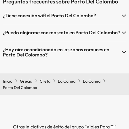
Preguntas frecuentes sobre Porto Del Colombo
¿Tiene conexión wifi el Porto Del Colombo?
El Porto Del Colombo dispone de Wi-Fi.
¿Puedo alojarme con mascota en Porto Del Colombo?
En Porto Del Colombo no se admiten mascotas.
¿Hay aire acondicionado en las zonas comunes en
Porto Del Colombo?
Sí, Porto Del Colombo tiene aire acondicionado en las zonas
comunes.
Inicio
Grecia
Creta
La Canea
La Canea
Porto Del Colombo
Otras iniciativas de éxito del grupo "Viajes Para Ti"