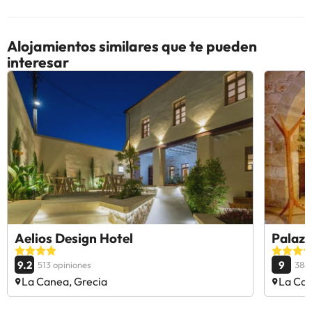
Alojamientos similares que te pueden
interesar
Aelios Design Hotel
Palaz
9.2
9
513 opiniones
386 
La Canea, Grecia
La Can