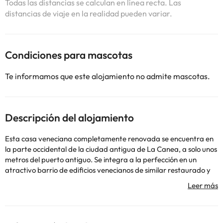
Todas las distancias se calculan en línea recta. Las
distancias de viaje en la realidad pueden variar.
Condiciones para mascotas
Te informamos que este alojamiento no admite mascotas.
Descripción del alojamiento
Esta casa veneciana completamente renovada se encuentra en
la parte occidental de la ciudad antigua de La Canea, a solo unos
metros del puerto antiguo. Se integra a la perfección en un
atractivo barrio de edificios venecianos de similar restaurado y
decoración, con rústicas calles de adoquines. Se encuentra a solo
unos 800 m de la playa más cercana. Esta casa veneciana
completamente renovada es un alto e imponente edificio de 600
años de antigüedad. A principios del siglo XIX el edificio fue usado
como embajada francesa y más tarde fue habitado por el gran