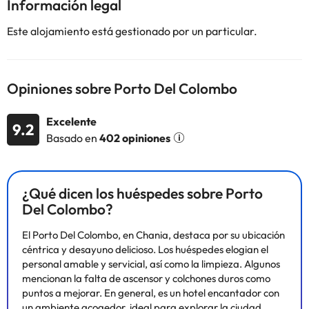
Información legal
político griego Eleftherios Venizelos. El amable personal de
recepción se alegra de ofrecerles a los huéspedes su consejo
Este alojamiento está gestionado por un particular.
experto y sus recomendaciones para visitar los lugares más
hermosos de la parte occidental de Creta. El hotel cuenta con un
total de 10 bellas habitaciones, 2 de las cuales son dúplex,
completamente renovadas y decoradas tradicionalmente para
Opiniones sobre Porto Del Colombo
darles una cálida y auténtica bienvenida a los huéspedes.
Además, dispone de vestíbulo, bar y sala de desayunos. Todas las
Excelente
9.2
habitaciones disponen de todas las comodidades modernas, con
Basado en
402 opiniones
WC, teléfono, conexión a Internet, TV, minibar, aire
acondicionado y calefacción central en invierno, con lo que los
huéspedes tienen asegurada una estancia confortable para
disfrutar.
¿Qué dicen los huéspedes sobre Porto
Del Colombo?
El Porto Del Colombo, en Chania, destaca por su ubicación
céntrica y desayuno delicioso. Los huéspedes elogian el
Algunos de los servicios detallados pueden ser de pago. Puedes
personal amable y servicial, así como la limpieza. Algunos
consultar sus tarifas directamente en el establecimiento. Toda la
mencionan la falta de ascensor y colchones duros como
información de esta ficha está sujeta a cambios por parte del
puntos a mejorar. En general, es un hotel encantador con
alojamiento. Si tienes dudas, contáctanos.
un ambiente acogedor, ideal para explorar la ciudad.