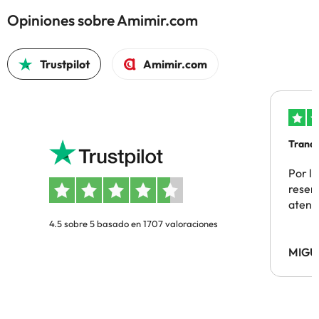
Opiniones sobre Amimir.com
Trustpilot
Amimir.com
Tranqu
Por la
reserv
atenc
4.5 sobre 5 basado en 1707 valoraciones
MIGU