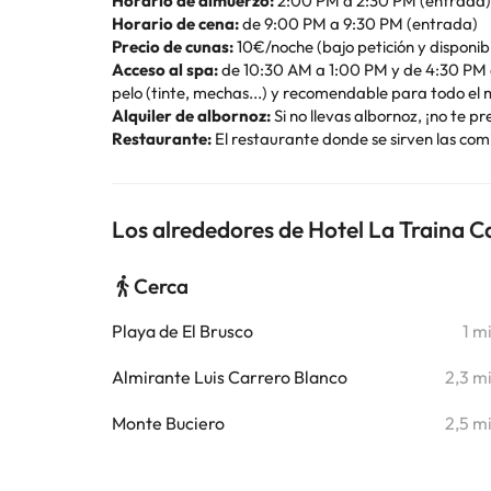
Horario de almuerzo:
2:00 PM a 2:30 PM (entrada)
Horario de cena:
de 9:00 PM a 9:30 PM (entrada)
Precio de cunas:
10€/noche (bajo petición y disponib
Acceso al spa:
de 10:30 AM a 1:00 PM y de 4:30 PM a 
pelo (tinte, mechas...) y recomendable para todo el
Alquiler de albornoz:
Si no llevas albornoz, ¡no te p
Restaurante:
El restaurante donde se sirven las com
Los alrededores de Hotel La Traina C
Cerca
Playa de El Brusco
1 m
Almirante Luis Carrero Blanco
2,3 m
Monte Buciero
2,5 m