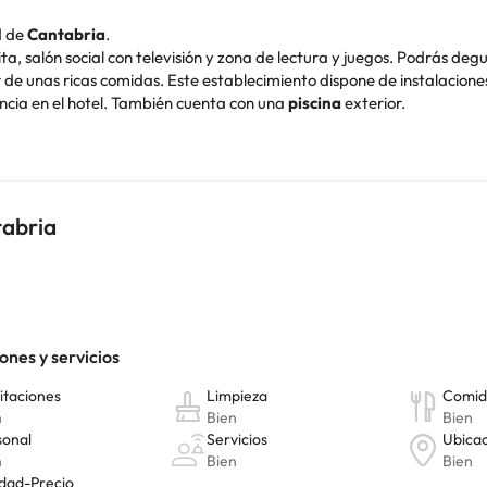
d de
Cantabria
.
ita,
salón social con televisión y zona de lectura y juegos.
Podrás degust
r de unas ricas comidas.
Este establecimiento dispone de instalacion
ncia en el hotel. También cuenta con una
piscina
exterior.
das ellas están equipadas con televisión, conexión a internet gratui
a de Berria
(10 minutos en carril peatonal) y las reservas naturales
de aves.
s a llegar más tarde de las 14:00h, encontrarás un teléfono en la pue
tabria
 días en el norte.
o. Puedes consultar sus tarifas directamente en el establecimiento. 
contáctanos.