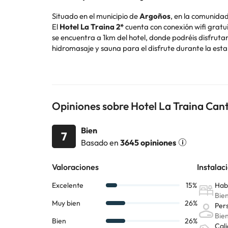
Situado en el municipio de
Argoños
, en la comunida
El
Hotel La Traina 2*
cuenta con conexión wifi gratu
se encuentra a 1km del hotel, donde podréis disfruta
hidromasaje y sauna para el disfrute durante la esta
Dispone de 19 cómodas y funcionales habitaciones, to
El Hotel La Traina se encuentra muy cerca de la
Play
emplazamientos emblemáticos para la observación 
El horario de recepción es de 09:00h a 14:00h, si va
llaves de tu habitación.
Opiniones sobre Hotel La Traina Can
Reserva ya en el hotel
La Traina **
y disfruta de unos
Bien
7
Basado en
3645 opiniones
Algunos de los servicios detallados pueden ser de pag
cambios por parte del alojamiento. Si tienes dudas, 