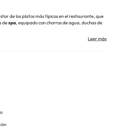
ar de los platos más típicos en el
restaurante, que
es de
spa
, equipado con chorros de agua, duchas de
ta y baño completo con secador de pelo.
 de las marismas de Santoña y Escalante,
rta al que puedes llamar para que te entreguen las
Toda la información de esta ficha está sujeta a