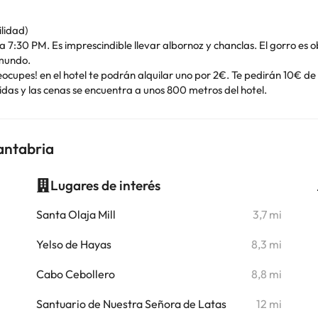
ilidad)
7:30 PM. Es imprescindible llevar albornoz y chanclas. El gorro es o
 mundo.
reocupes! en el hotel te podrán alquilar uno por 2€. Te pedirán 10€ de
idas y las cenas se encuentra a unos 800 metros del hotel.
antabria
Lugares de interés
i
Santa Olaja Mill
3,7 mi
i
Yelso de Hayas
8,3 mi
i
Cabo Cebollero
8,8 mi
Santuario de Nuestra Señora de Latas
12 mi