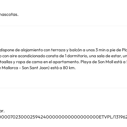
mascotas.
 dispone de alojamiento con terraza y balcón a unos 3 min a pie de
laya de Son Moll está a 5 min a pie del alojamiento, y Cala Gat está a 1,5 km.
Mallorca - Son Sant Joan) está a 80 km.
imilares. Informa a con antelación de tu hora prevista de llegada. Para ello, puedes
er la reserva o ponerte en contacto directamente con el alojamiento.
o. Puedes consultar sus tarifas directamente en el establecimiento. 
contáctanos.
ar.
FCTU00000702300025942400000000000000000ETVPL/13196