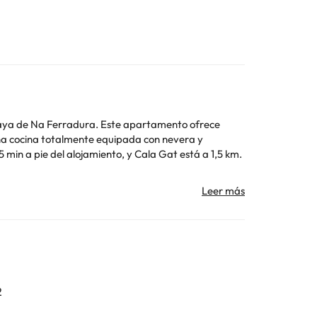
 Playa de Na Ferradura. Este apartamento ofrece
 Los datos de contacto aparecen en la confirmación de
Toda la información de esta ficha está sujeta a
2