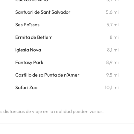
i
Santuari de Sant Salvador
5,6 mi
i
Ses Païsses
5,7 mi
i
Ermita de Betlem
8 mi
i
Iglesia Nova
8,1 mi
Fantasy Park
8,9 mi
Castillo de sa Punta de n’Amer
9,5 mi
Safari Zoo
10,1 mi
as distancias de viaje en la realidad pueden variar.