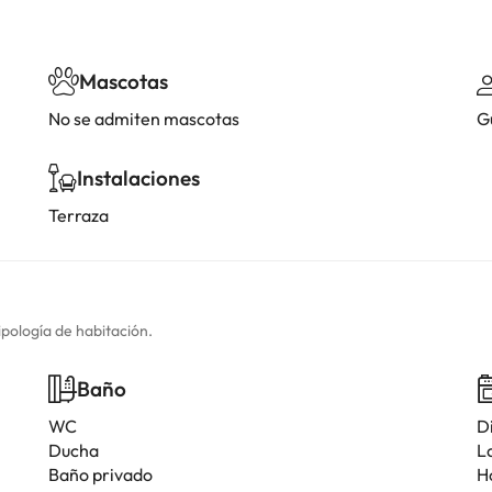
Mascotas
No se admiten mascotas
G
Instalaciones
Terraza
ipología de habitación.
Baño
WC
D
Ducha
L
Baño privado
H