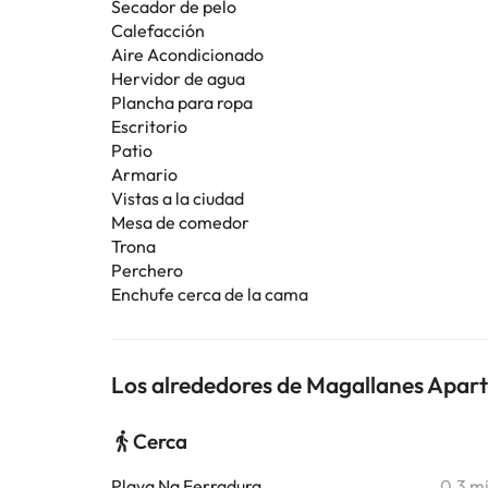
Secador de pelo
Calefacción
Aire Acondicionado
Hervidor de agua
Plancha para ropa
Escritorio
Patio
Armario
Vistas a la ciudad
Mesa de comedor
Trona
Perchero
Enchufe cerca de la cama
Los alrededores de Magallanes Apar
Cerca
Playa Na Ferradura
0,3 m