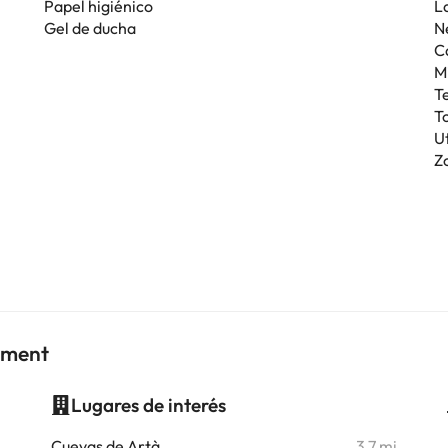
Papel higiénico
La
Gel de ducha
N
C
M
T
T
U
Z
tment
Lugares de interés
i
Cuevas de Artà
3,7 mi