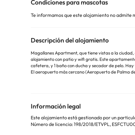
Condiciones para mascotas
Te informamos que este alojamiento no admite 
Descripción del alojamiento
Magallanes Apartment, que tiene vistas a la ciudad,
alojamiento con patio y wifi gratis. Este apartamento con aire acondicionado consta de 1 dormitorio, una sala de estar, una cocina totalmente equipada con nevera y
cafetera, y 1 baño con ducha y secador de pelo. Hay toallas y ropa de cama en el apartamento. P
El aeropuerto más cercano (Aeropuerto de Palma de 
En este alojamiento no se pueden celebrar despedidas de soltero o soltera ni fiestas s
utilizar el apartado de peticiones especiales al hac
la reserva. Gestionado por un particular
Información legal
Algunos de los servicios detallados pueden ser de pag
cambios por parte del alojamiento. Si tienes dudas, 
Este alojamiento está gestionado por un particul
Número de licencia: 198/2018/ETVPL, ES