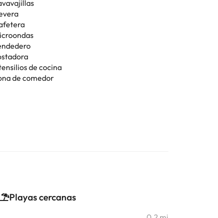
vavajillas
evera
afetera
icroondas
endedero
ostadora
tensilios de cocina
ona de comedor
Playas cercanas
0,2 mi