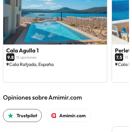
Cala Agulla 1
Perlet
9.8
7.5
15 opiniones
13 o
Cala Ratjada, España
Cala R
Opiniones sobre Amimir.com
Trustpilot
Amimir.com