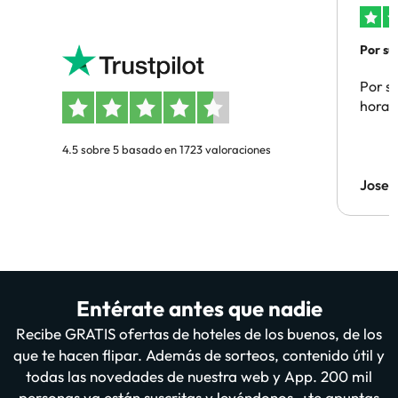
Por su
Por su
hora 
4.5 sobre 5 basado en 1723 valoraciones
Jose 
Entérate antes que nadie
Recibe GRATIS ofertas de hoteles de los buenos, de los
que te hacen flipar. Además de sorteos, contenido útil y
todas las novedades de nuestra web y App. 200 mil
personas ya están suscritas y leyéndonos, ¿te apuntas