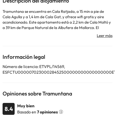
Descripción del alojamiento
Tramuntana se encuentra en Cala Ratjada, a 15 min a pie de
Cala Agulla y a 1,4 km de Cala Gat, y ofrece wifi gratis y aire
acondicionado. Este apartamento está a 2,2 km de Cala Moltó y
a 39 km de Parque Natural de la Albufera de Mallorca. El
apartamento cuenta con 1 dormitorio, 1 baño, ropa de cama,
toallas, TV con canales vía satélite, cocina totalmente equipada y
patio con vistas al mar. El apartamento ofrece piscina al aire
libre. Centro histórico de Alcúdia está a 45 km del alojamiento, y
Golf de Pula está a 17 km. El aeropuerto más cercano
Información legal
(Aeropuerto de Palma de Mallorca - Son Sant Joan) está a 80 km
del alojamiento.
Número de licencia: ETVPL/14569,
En este alojamiento no se pueden celebrar despedidas de soltero
ESFCTU00000702300028452500000000000000000ET
o soltera ni fiestas similares. Informa a con antelación de tu hora
prevista de llegada. Para ello, puedes utilizar el apartado de
peticiones especiales al hacer la reserva o ponerte en contacto
directamente con el alojamiento. Los datos de contacto
Opiniones sobre Tramuntana
aparecen en la confirmación de la reserva.
Muy bien
8.4
Algunos de los servicios detallados pueden ser de pago. Puedes
Basado en
7 opiniones