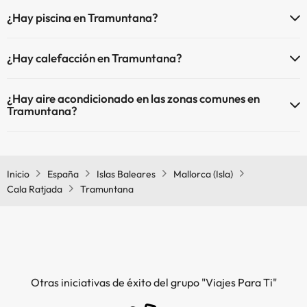
En Tramuntana no se admiten mascotas.
¿Hay piscina en Tramuntana?
Sí, Tramuntana tiene piscina (este servicio puede ser de pago) Aquí
¿Hay calefacción en Tramuntana?
tienes más info sobre la piscina y otras instalaciones.
Sí, Tramuntana tiene calefacción en las zonas comunes.
Piscina al aire libre (temporada de verano)
¿Hay aire acondicionado en las zonas comunes en
Tramuntana?
Sí, Tramuntana tiene aire acondicionado en las zonas comunes.
Inicio
España
Islas Baleares
Mallorca (Isla)
Cala Ratjada
Tramuntana
Otras iniciativas de éxito del grupo "Viajes Para Ti"