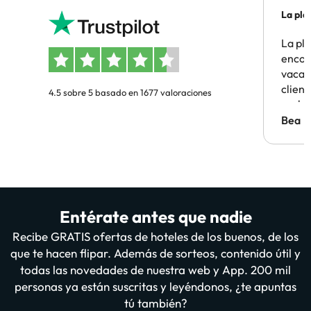
La pla
La pl
encon
vacaci
clien
4.5 sobre 5 basado en 1677 valoraciones
probl
antes.
Bea
Entérate antes que nadie
Recibe GRATIS ofertas de hoteles de los buenos, de los
que te hacen flipar. Además de sorteos, contenido útil y
todas las novedades de nuestra web y App. 200 mil
personas ya están suscritas y leyéndonos, ¿te apuntas
tú también?