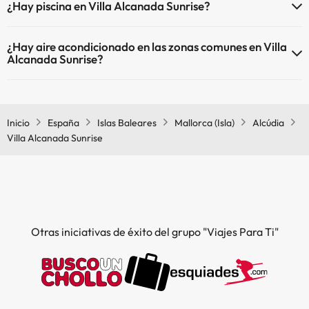
¿Hay piscina en Villa Alcanada Sunrise?
Sí, Villa Alcanada Sunrise tiene piscina (este servicio puede ser de
¿Hay aire acondicionado en las zonas comunes en Villa
pago) Aquí tienes más info sobre la piscina y otras instalaciones.
Alcanada Sunrise?
Piscina al aire libre (temporada de verano)
Sí, Villa Alcanada Sunrise tiene aire acondicionado en las zonas
comunes.
Inicio
España
Islas Baleares
Mallorca (Isla)
Alcúdia
Villa Alcanada Sunrise
Otras iniciativas de éxito del grupo "Viajes Para Ti"