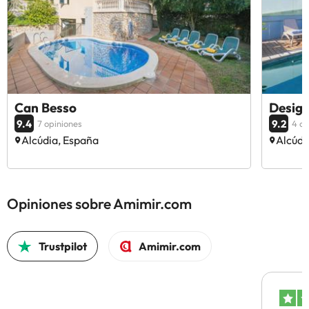
Can Besso
Desig
9.4
9.2
7 opiniones
4 op
Alcúdia, España
Alcúdi
Opiniones sobre Amimir.com
Trustpilot
Amimir.com