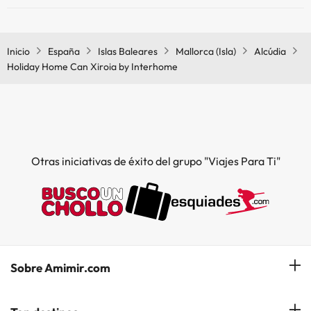
Sí, Holiday Home Can Xiroia by Interhome tiene aire acondicionado
en las zonas comunes.
Inicio
España
Islas Baleares
Mallorca (Isla)
Alcúdia
Holiday Home Can Xiroia by Interhome
Otras iniciativas de éxito del grupo "Viajes Para Ti"
Sobre Amimir.com
¿Quiénes somos?