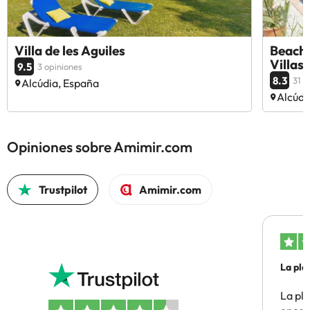
Villa de les Aguiles
Beach 
Villas
9.5
3 opiniones
8.3
31 o
Alcúdia, España
Alcúdi
Opiniones sobre Amimir.com
Trustpilot
Amimir.com
La pla
La pl