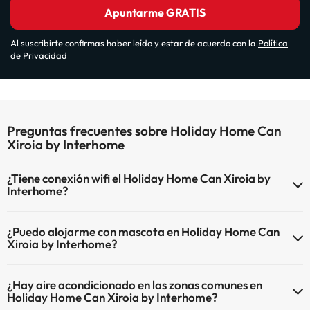
Apuntarme GRATIS
Al suscribirte confirmas haber leído y estar de acuerdo con la
Política
de Privacidad
Preguntas frecuentes sobre Holiday Home Can
Xiroia by Interhome
¿Tiene conexión wifi el Holiday Home Can Xiroia by
Interhome?
El Holiday Home Can Xiroia by Interhome dispone de Wi-Fi.
¿Puedo alojarme con mascota en Holiday Home Can
Xiroia by Interhome?
En Holiday Home Can Xiroia by Interhome no se admiten mascotas.
¿Hay aire acondicionado en las zonas comunes en
Holiday Home Can Xiroia by Interhome?