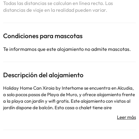
Todas las distancias se calculan en línea recta. Las
distancias de viaje en la realidad pueden variar.
Condiciones para mascotas
Te informamos que este alojamiento no admite mascotas.
Descripción del alojamiento
Holiday Home Can Xiroia by Interhome se encuentra en Alcudia,
a solo pocos pasos de Playa de Muro, y ofrece alojamiento frente
a la playa con jardín y wifi gratis. Este alojamiento con vistas al
jardín dispone de balcón. Esta casa o chalet tiene aire
acondicionado y dispone de 3 dormitorios y 2 baños con bidet,
ducha y secador de pelo. Hay una zona de comedor y una cocina
completa con nevera, lavavajillas y horno. Cerca del alojamiento
hay puntos de interés como Playa de Port d'Alcúdia, Playa de Es