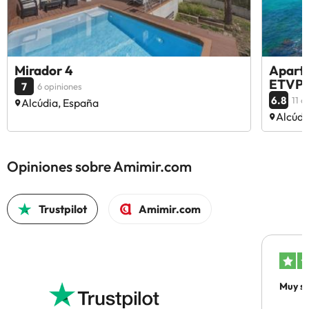
Mirador 4
Apartm
ETVPL
7
6 opiniones
6.8
11 o
Alcúdia, España
Alcúdi
Opiniones sobre Amimir.com
Trustpilot
Amimir.com
Muy sa