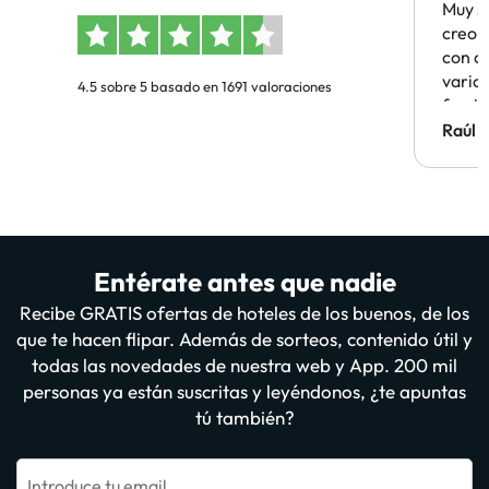
Muy s
creo 
con c
vario
4.5 sobre 5 basado en 1691 valoraciones
famil
Hotel 
Raúl 
vuestr
Entérate antes que nadie
Recibe GRATIS ofertas de hoteles de los buenos, de los
que te hacen flipar. Además de sorteos, contenido útil y
todas las novedades de nuestra web y App. 200 mil
personas ya están suscritas y leyéndonos, ¿te apuntas
tú también?
Introduce tu email