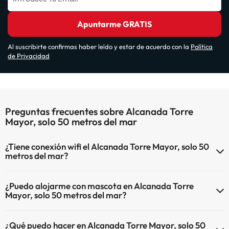
Apuntarme GRATIS
Al suscribirte confirmas haber leído y estar de acuerdo con la
Política
de Privacidad
Preguntas frecuentes sobre Alcanada Torre
Mayor, solo 50 metros del mar
¿Tiene conexión wifi el Alcanada Torre Mayor, solo 50
metros del mar?
El Alcanada Torre Mayor, solo 50 metros del mar dispone de Wi-Fi.
¿Puedo alojarme con mascota en Alcanada Torre
Mayor, solo 50 metros del mar?
En Alcanada Torre Mayor, solo 50 metros del mar no se admiten
¿Qué puedo hacer en Alcanada Torre Mayor, solo 50
mascotas.