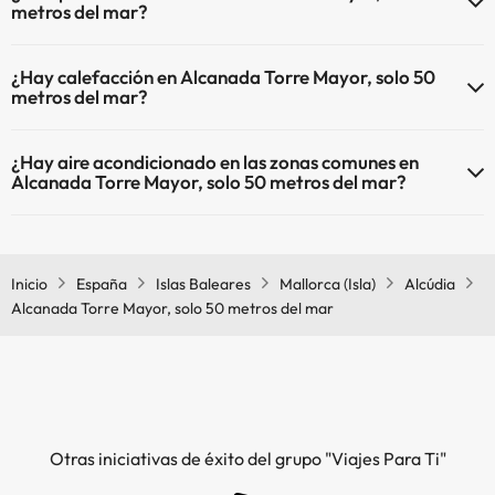
metros del mar?
El Alcanada Torre Mayor, solo 50 metros del mar dispone de las
¿Hay calefacción en Alcanada Torre Mayor, solo 50
siguientes actividades (algunas pueden ser de pago).
metros del mar?
Masajista
Sí, Alcanada Torre Mayor, solo 50 metros del mar tiene calefacción
¿Hay aire acondicionado en las zonas comunes en
en las zonas comunes.
Alcanada Torre Mayor, solo 50 metros del mar?
Sí, Alcanada Torre Mayor, solo 50 metros del mar tiene aire
acondicionado en las zonas comunes.
Inicio
España
Islas Baleares
Mallorca (Isla)
Alcúdia
Alcanada Torre Mayor, solo 50 metros del mar
Otras iniciativas de éxito del grupo "Viajes Para Ti"