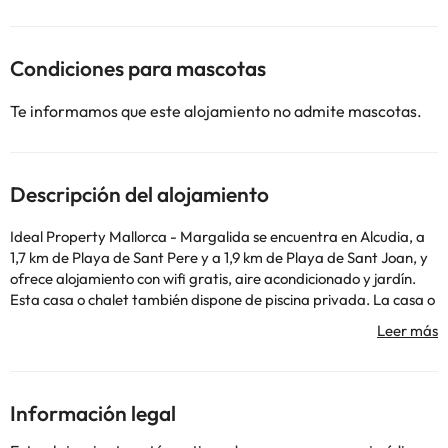
Condiciones para mascotas
Te informamos que este alojamiento no admite mascotas.
Descripción del alojamiento
Ideal Property Mallorca - Margalida se encuentra en Alcudia, a
1,7 km de Playa de Sant Pere y a 1,9 km de Playa de Sant Joan, y
ofrece alojamiento con wifi gratis, aire acondicionado y jardín.
Esta casa o chalet también dispone de piscina privada. La casa o
chalet cuenta con 3 dormitorios, 3 baños, ropa de cama, toallas,
TV con canales vía satélite, cocina totalmente equipada y
terraza con vistas a la piscina. Playa S'Illot está a 2,2 km del
alojamiento, y Centro histórico de Alcúdia está a 3,9 km. El
aeropuerto más cercano (Aeropuerto de Palma de Mallorca -
Información legal
Son Sant Joan) está a 65 km del alojamiento.