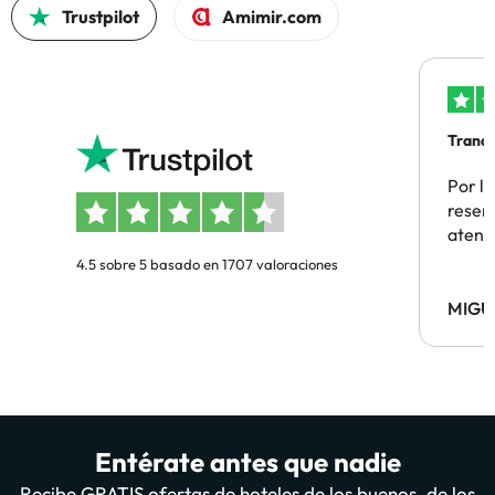
Trustpilot
Amimir.com
Tranqu
Por la
reserv
atenc
4.5 sobre 5 basado en 1707 valoraciones
MIGU
Entérate antes que nadie
Recibe GRATIS ofertas de hoteles de los buenos, de los