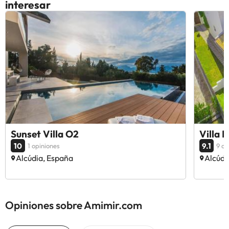
interesar
Sunset Villa O2
Villa 
10
9.1
1 opiniones
9 op
Alcúdia, España
Alcúdi
Opiniones sobre Amimir.com