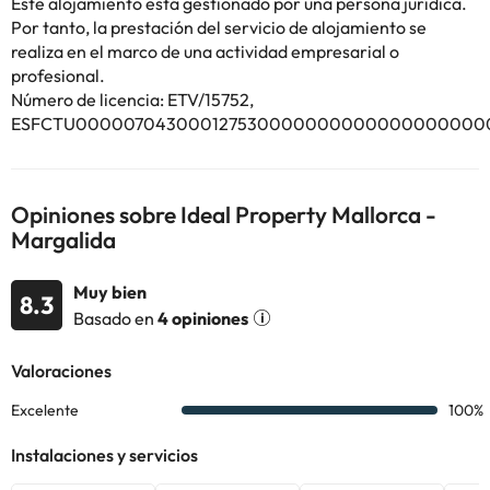
Este alojamiento está gestionado por una persona jurídica.
Por tanto, la prestación del servicio de alojamiento se
Algunos de los servicios detallados pueden ser de pago. Puedes
realiza en el marco de una actividad empresarial o
consultar sus tarifas directamente en el establecimiento. Toda la
profesional.
información de esta ficha está sujeta a cambios por parte del
Número de licencia: ETV/15752,
alojamiento. Si tienes dudas, contáctanos.
ESFCTU0000070430001275300000000000000000000
Opiniones sobre Ideal Property Mallorca -
Margalida
Muy bien
8.3
Basado en
4 opiniones