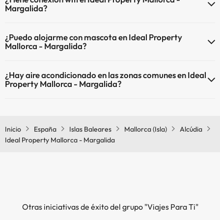
Margalida?
El Ideal Property Mallorca - Margalida dispone de Wi-Fi.
¿Puedo alojarme con mascota en Ideal Property
Mallorca - Margalida?
En Ideal Property Mallorca - Margalida no se admiten mascotas.
¿Hay aire acondicionado en las zonas comunes en Ideal
Property Mallorca - Margalida?
Sí, Ideal Property Mallorca - Margalida tiene aire acondicionado en
las zonas comunes.
Inicio
España
Islas Baleares
Mallorca (Isla)
Alcúdia
Ideal Property Mallorca - Margalida
Otras iniciativas de éxito del grupo "Viajes Para Ti"