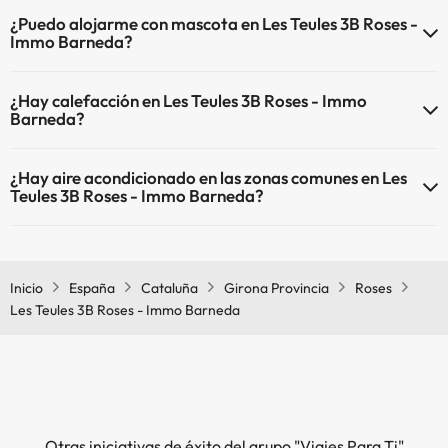
El Les Teules 3B Roses - Immo Barneda ofrece Wi-Fi de pago.
¿Puedo alojarme con mascota en Les Teules 3B Roses -
El Les Teules 3B Roses - Immo Barneda dispone de Wi-Fi.
Immo Barneda?
En Les Teules 3B Roses - Immo Barneda no se admiten mascotas.
¿Hay calefacción en Les Teules 3B Roses - Immo
Barneda?
Sí, Les Teules 3B Roses - Immo Barneda tiene calefacción en las
¿Hay aire acondicionado en las zonas comunes en Les
zonas comunes.
Teules 3B Roses - Immo Barneda?
Sí, Les Teules 3B Roses - Immo Barneda tiene aire acondicionado en
las zonas comunes.
Inicio
España
Cataluña
Girona Provincia
Roses
Les Teules 3B Roses - Immo Barneda
Otras iniciativas de éxito del grupo "Viajes Para Ti"