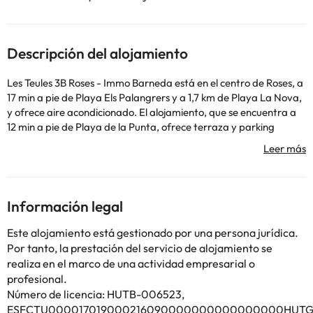
Descripción del alojamiento
Les Teules 3B Roses - Immo Barneda está en el centro de Roses, a
17 min a pie de Playa Els Palangrers y a 1,7 km de Playa La Nova,
y ofrece aire acondicionado. El alojamiento, que se encuentra a
12 min a pie de Playa de la Punta, ofrece terraza y parking
privado gratis. El apartamento dispone de 1 dormitorio, TV con
canales vía satélite, una cocina equipada con nevera y horno,
lavadora y 1 baño con ducha. Para mayor comodidad, el
alojamiento puede ofrecer toallas y ropa de cama por un
suplemento. Museo Dalí está a 22 km del alojamiento, y Campo
Información legal
de golf Peralada está a 24 km. El aeropuerto más cercano
(Aeropuerto de Girona - Costa Brava) está a 72 km.
Este alojamiento está gestionado por una persona jurídica.
En este alojamiento no se pueden celebrar despedidas de soltero
Por tanto, la prestación del servicio de alojamiento se
o soltera ni fiestas similares.
realiza en el marco de una actividad empresarial o
profesional.
Número de licencia: HUTB-006523,
Algunos de los servicios detallados pueden ser de pago. Puedes
consultar sus tarifas directamente en el establecimiento. Toda la
ESFCTU000017019000216090000000000000000HUTG