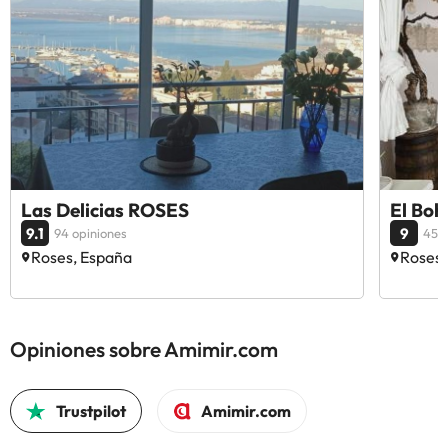
Las Delicias ROSES
El Bo
9.1
9
94 opiniones
45 o
Roses, España
Roses,
Opiniones sobre Amimir.com
Trustpilot
Amimir.com