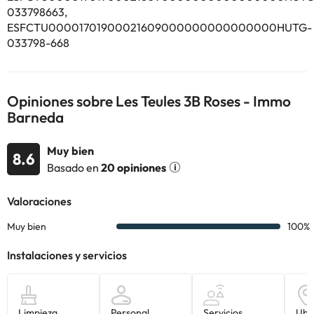
información de esta ficha está sujeta a cambios por parte del
033798663,
alojamiento. Si tienes dudas, contáctanos.
ESFCTU00001701900021609000000000000000HUTG-
033798-668
Opiniones sobre Les Teules 3B Roses - Immo
Barneda
Muy bien
8.6
Basado en
20 opiniones