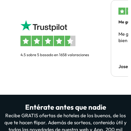
Me gus
Me gus
bien
4.5 sobre 5 basado en 1658 valoraciones
Jose
Entérate antes que nadie
Recibe GRATIS ofertas de hoteles de los buenos, de los
que te hacen flipar. Además de sorteos, contenido útil y
todas las novedades de nuestra web y App. 200 mil