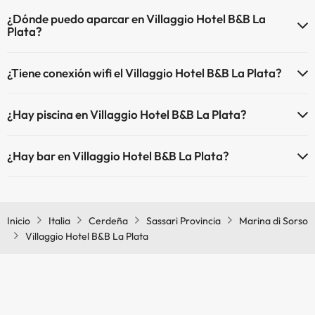
¿Dónde puedo aparcar en Villaggio Hotel B&B La
Plata?
Si te alojas en Villaggio Hotel B&B La Plata tienes estas posibilidades
¿Tiene conexión wifi el Villaggio Hotel B&B La Plata?
de aparcamiento (bajo disponibilidad):
El Villaggio Hotel B&B La Plata dispone de Wi-Fi.
Parking exterior
¿Hay piscina en Villaggio Hotel B&B La Plata?
Sí, Villaggio Hotel B&B La Plata tiene piscina (este servicio puede ser
¿Hay bar en Villaggio Hotel B&B La Plata?
de pago) Aquí tienes más info sobre la piscina y otras instalaciones.
Sí, Villaggio Hotel B&B La Plata tiene bar.
Piscina (verano)
Inicio
Italia
Cerdeña
Sassari Provincia
Marina di Sorso
Villaggio Hotel B&B La Plata