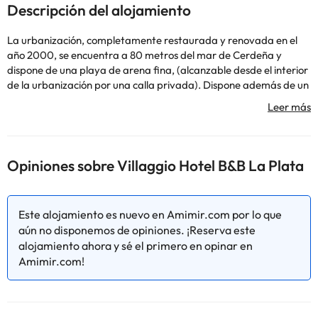
Descripción del alojamiento
La urbanización, completamente restaurada y renovada en el
año 2000, se encuentra a 80 metros del mar de Cerdeña y
dispone de una playa de arena fina, (alcanzable desde el interior
de la urbanización por una calla privada). Dispone además de un
parque con juegos para los niños, un recorrido en la naturalezza
bien equiparo, un campo de bolas, una pista de tenis, mesa de
ping-pong y un grande patio-plazuela.
Delante de la fresca terraza del restaurante, se encuentra
la piscina de la urbanización (abierta 01/05-25/09), rodeada por
Opiniones sobre Villaggio Hotel B&B La Plata
un solarium equipado, que hará de cornisa a vuestras noches
estivales.
La estructura está compuesta por un cuerpo central que
Este alojamiento es nuevo en Amimir.com por lo que
comprende:
aún no disponemos de opiniones. ¡Reserva este
Recibimiento
alojamiento ahora y sé el primero en opinar en
Sala TV
Amimir.com!
Terraza con piscina equipada (abierta 01/05-25/09)
sala de desayuno climatizado
Bar, heladería, ristorante a la carta de gestió externa
Parking interno sin custodia