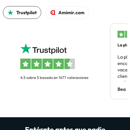
Trustpilot
Amimir.com
La pla
La pl
encon
vacaci
clien
4.5 sobre 5 basado en 1677 valoraciones
probl
antes.
Bea
Entérate antes que nadie