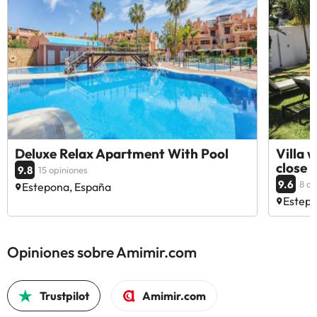
Deluxe Relax Apartment With Pool
Villa 
close 
9.8
15 opiniones
9.6
8 op
Estepona, España
Estepo
Opiniones sobre Amimir.com
Trustpilot
Amimir.com