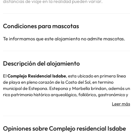
distancias de viaje en la realidad pueden variar.
Condiciones para mascotas
Te informamos que este alojamiento no admite mascotas.
Descripción del alojamiento
El
Complejo Residencial Isdabe
, esta ubicado en primera línea
de playa en pleno corazón de la Costa del Sol, en termino
municipal de Estepona. Estepona y Marbella brindan, además un
rico patrimonio histórico arqueológico, folklórico, gastronómico y
cultural, derrochando por sus rincones todo el embrujo de
Andalucía.
Ubicado en una amplia extensión ajardinada de 40.000 m2,
dispone de tres piscinas, parking gratuito, instalaciones
Opiniones sobre Complejo residencial Isdabe
deportivas, actividades de animación para todas las edades,