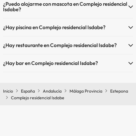
¿Puedo alojarme con mascota en Complejo residencial
Isdabe?
En Complejo residencial Isdabe no se admiten mascotas.
¿Hay piscina en Complejo residencial Isdabe?
Sí, Complejo residencial Isdabe tiene piscina (este servicio puede ser
¿Hay restaurante en Complejo residencial Isdabe?
de pago) Aquí tienes más info sobre la piscina y otras instalaciones.
Sí, Complejo residencial Isdabe tiene restaurante.
Piscina (verano)
¿Hay bar en Complejo residencial Isdabe?
Sí, Complejo residencial Isdabe tiene bar.
Inicio
España
Andalucía
Málaga Provincia
Estepona
Complejo residencial Isdabe