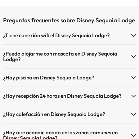
Preguntas frecuentes sobre Disney Sequoia Lodge
¿Tiene conexión wifi el Disney Sequoia Lodge?
El Disney Sequoia Lodge dispone de Wi-Fi.
¿Puedo alojarme con mascota en Disney Sequoia
Lodge?
En Disney Sequoia Lodge no se admiten mascotas.
¿Hay piscina en Disney Sequoia Lodge?
Sí, Disney Sequoia Lodge tiene piscina (este servicio puede ser de
¿Hay recepción 24 horas en Disney Sequoia Lodge?
pago) Aquí tienes más info sobre la piscina y otras instalaciones.
Sí, Disney Sequoia Lodge tiene recepción 24 horas.
Piscina al aire libre (temporada de verano)
¿Hay calefacción en Disney Sequoia Lodge?
Sí, Disney Sequoia Lodge tiene calefacción en las zonas comunes.
¿Hay aire acondicionado en las zonas comunes en
Disney Sequoia Lodge?