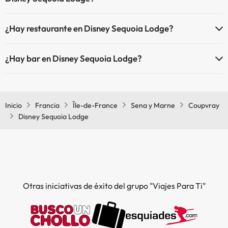
Sí, Disney Sequoia Lodge tiene aire acondicionado en las zonas
¿Hay restaurante en Disney Sequoia Lodge?
comunes.
Sí, Disney Sequoia Lodge tiene restaurante.
¿Hay bar en Disney Sequoia Lodge?
Sí, Disney Sequoia Lodge tiene bar.
Inicio
Francia
Île-de-France
Sena y Marne
Coupvray
Disney Sequoia Lodge
Otras iniciativas de éxito del grupo "Viajes Para Ti"