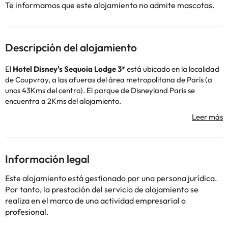
Te informamos que este alojamiento no admite mascotas.
Descripción del alojamiento
El
Hotel Disney's Sequoia Lodge 3*
está ubicado en la localidad
de Coupvray, a las afueras del área metropolitana de París (a
unos 43Kms del centro). El parque de Disneyland Paris se
encuentra a 2Kms del alojamiento.
Este hotel es el lugar perfecto para relajarte en un entorno
magnífico y tranquilo rodeado de majestuosas secuoyas.
Te podrás sumergir en la magia de Disney en todo momento y
disfrutar de servicios exclusivos como: sacarte fotos con distintos
personajes, acceder hasta dos* horas antes a los parques (antes
Información legal
de que abran a los clientes sin alojamiento) y la posibilidad de
llegar a los parques con autobuses que hacen la ruta entre los
Este alojamiento está gestionado por una persona jurídica.
hoteles y el parking que está al lado de las entradas de los dos
Por tanto, la prestación del servicio de alojamiento se
parques.
realiza en el marco de una actividad empresarial o
Además, encontrarás cafeterías y restaurantes donde podrás,
profesional.
desayunar, comer y cenar como el Hunter's Grill o el Redwood