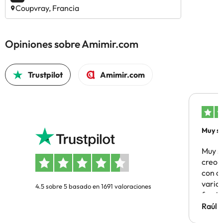
Coupvray, Francia
Opiniones sobre Amimir.com
Trustpilot
Amimir.com
Muy sa
Muy s
creo 
con c
vario
4.5 sobre 5 basado en 1691 valoraciones
famil
Hotel 
Raúl 
vuestr