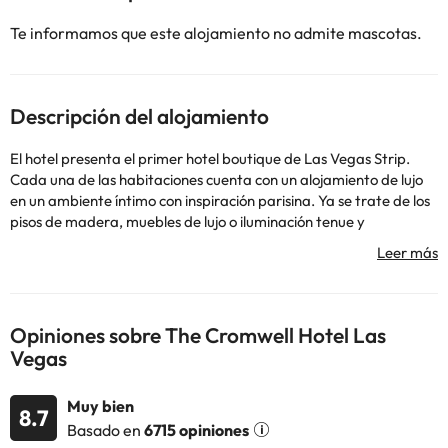
Te informamos que este alojamiento no admite mascotas.
Descripción del alojamiento
El hotel presenta el primer hotel boutique de Las Vegas Strip.
Cada una de las habitaciones cuenta con un alojamiento de lujo
en un ambiente íntimo con inspiración parisina. Ya se trate de los
pisos de madera, muebles de lujo o iluminación tenue y
romántica, cada habitación ofrece a los huéspedes una
experiencia VIP glamorosa. El hotel tiene una mezcla de diseño
moderno y de época que lo hace un elemento único. Sus
exclusivas instalaciones incluyen café y servicio de té gourmet y
productos de baño Muk.
Opiniones sobre The Cromwell Hotel Las
Vegas
Muy bien
8.7
Algunos de los servicios detallados pueden ser de pago. Puedes
Basado en
6715 opiniones
consultar sus tarifas directamente en el establecimiento. Toda la