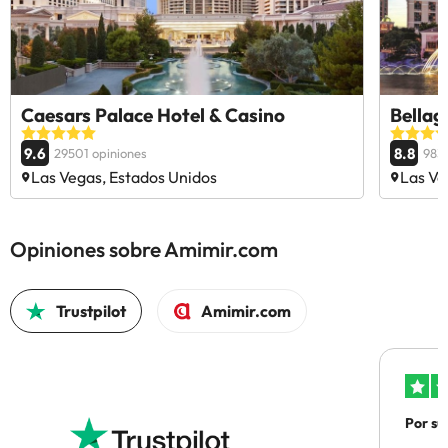
Caesars Palace Hotel & Casino
Bellag
9.6
8.8
29501 opiniones
983
Las Vegas, Estados Unidos
Las Ve
Opiniones sobre Amimir.com
Trustpilot
Amimir.com
Por su