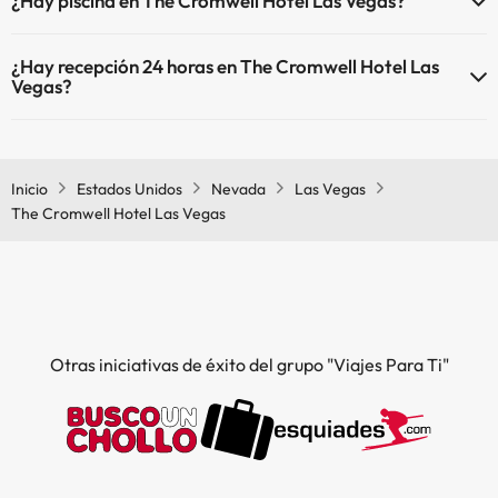
¿Hay piscina en The Cromwell Hotel Las Vegas?
Sí, The Cromwell Hotel Las Vegas tiene piscina (este servicio puede
¿Hay recepción 24 horas en The Cromwell Hotel Las
ser de pago) Aquí tienes más info sobre la piscina y otras
Vegas?
instalaciones.
Sí, The Cromwell Hotel Las Vegas tiene recepción 24 horas.
Piscina al aire libre (temporada de verano)
Inicio
Estados Unidos
Nevada
Las Vegas
The Cromwell Hotel Las Vegas
Otras iniciativas de éxito del grupo "Viajes Para Ti"