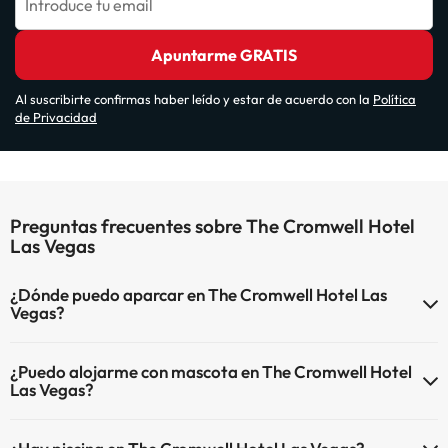
Introduce tu email
Apuntarme GRATIS
Al suscribirte confirmas haber leído y estar de acuerdo con la
Política
de Privacidad
Preguntas frecuentes sobre The Cromwell Hotel
Las Vegas
¿Dónde puedo aparcar en The Cromwell Hotel Las
Vegas?
Si te alojas en The Cromwell Hotel Las Vegas tienes estas
¿Puedo alojarme con mascota en The Cromwell Hotel
posibilidades de aparcamiento (bajo disponibilidad):
Las Vegas?
Parking interior de pago
En The Cromwell Hotel Las Vegas no se admiten mascotas.
Parking exterior de pago