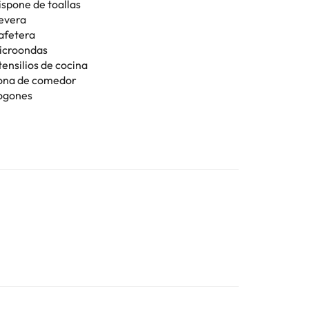
ispone de toallas
evera
afetera
icroondas
tensilios de cocina
ona de comedor
ogones