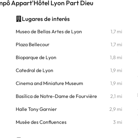
mpô Appart'Hôtel Lyon Part Dieu
Lugares de interés
i
Museo de Bellas Artes de Lyon
1,7 mi
i
Plaza Bellecour
1,7 mi
i
Bioparque de Lyon
1,8 mi
i
Catedral de Lyon
1,9 mi
Cinema and Miniature Museum
1,9 mi
i
Basílica de Notre-Dame de Fourvière
2,1 mi
Halle Tony Garnier
2,9 mi
i
Musée des Confluences
3 mi
i
i