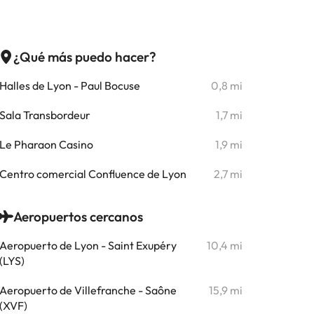
¿Qué más puedo hacer?
Halles de Lyon - Paul Bocuse
0,8 mi
Sala Transbordeur
1,7 mi
Le Pharaon Casino
1,9 mi
Centro comercial Confluence de Lyon
2,7 mi
Aeropuertos cercanos
Aeropuerto de Lyon - Saint Exupéry
10,4 mi
(LYS)
Aeropuerto de Villefranche - Saône
15,9 mi
(XVF)