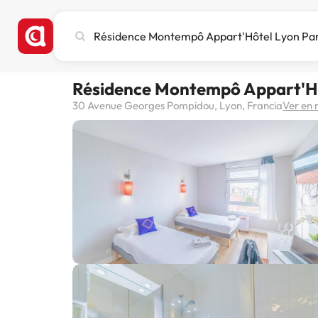
Busca
ciudad,
hotel
o
Résidence Montempô Appart'Hô
destino
30 Avenue Georges Pompidou, Lyon, Francia
Ver en