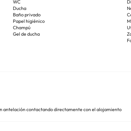
WC
D
Ducha
N
Baño privado
C
Papel higiénico
M
Champú
U
Gel de ducha
Z
F
con antelación contactando directamente con el alojamiento