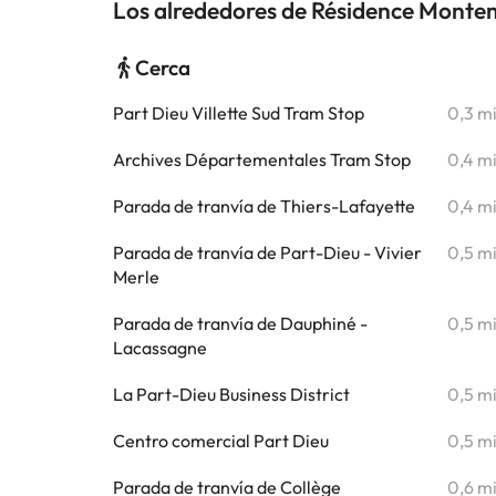
Los alrededores de Résidence Monte
Cerca
Part Dieu Villette Sud Tram Stop
0,3 m
Archives Départementales Tram Stop
0,4 m
Parada de tranvía de Thiers-Lafayette
0,4 m
Parada de tranvía de Part-Dieu - Vivier
0,5 m
Merle
Parada de tranvía de Dauphiné -
0,5 m
Lacassagne
La Part-Dieu Business District
0,5 m
Centro comercial Part Dieu
0,5 m
Parada de tranvía de Collège
0,6 m