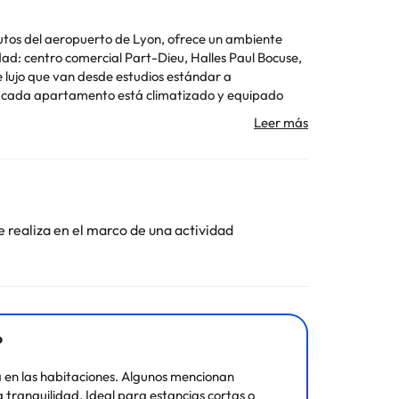
nutos del aeropuerto de Lyon, ofrece un ambiente
dad: centro comercial Part-Dieu, Halles Paul Bocuse,
e lujo que van desde estudios estándar a
, cada apartamento está climatizado y equipado
a). Para aquellos en viaje de negocios, la residencia
onal aportarán comodidad adicional para disfrutar de
e realiza en el marco de una actividad
Toda la información de esta ficha está sujeta a
?
 en las habitaciones. Algunos mencionan
 tranquilidad. Ideal para estancias cortas o