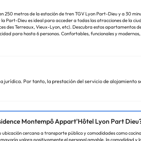
, en 250 metros de la estación de tren TGV Lyon Part-Dieu y a 30 mi
a Part-Dieu es ideal para acceder a todas las atracciones de la ciu
laces des Terreaux, Vieux-Lyon, etc). Descubra estos apartamentos d
cidad para hasta 6 personas. Confortables, funcionales y modernos
 kitchenette totalmente equipada (nevera, cocina, microondas y vajill
ial informático necesario. Los servicios ofrecidos por el atento pers
jurídica. Por tanto, la prestación del servicio de alojamiento s
o. Puedes consultar sus tarifas directamente en el establecimiento. 
contáctanos.
ésidence Montempô Appart'Hôtel Lyon Part Dieu
 ubicación cercana a transporte público y comodidades como cocina
a mayoría valora positivamente el personal amable, la comodidad y la