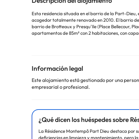
Descripción del alojamiento
Esta residencia situada en el barrio de la Part-Dieu
acogedor totalmente renovado en 2010. El barrio de l
barrio de Brotteaux y Presqu'Ile (Place Bellecour, P
apartamentos de 85m² con 2 habitaciones, con capa
con: zona para dormir, cuarto de baño independiente,
pone a su disposición un escritorio con todo el mater
tu estancia.
Información legal
Este alojamiento está gestionado por una persona 
Algunos de los servicios detallados pueden ser de pag
empresarial o profesional.
cambios por parte del alojamiento. Si tienes dudas, 
¿Qué dicen los huéspedes sobre R
La Résidence Montempô Part Dieu destaca por su
deficiencias en limpieza y mantenimiento, pero l