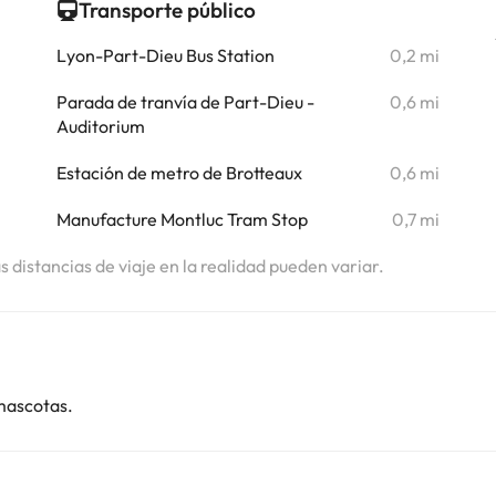
Transporte público
Lyon-Part-Dieu Bus Station
0,2 mi
Parada de tranvía de Part-Dieu -
0,6 mi
Auditorium
Estación de metro de Brotteaux
0,6 mi
Manufacture Montluc Tram Stop
0,7 mi
as distancias de viaje en la realidad pueden variar.
mascotas.