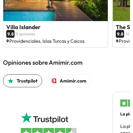
Villa Islander
The St
9.8
9.8
5 opiniones
12 o
Providenciales, Islas Turcas y Caicos
Provid
Opiniones sobre Amimir.com
Trustpilot
Amimir.com
La pla
La pl
encon