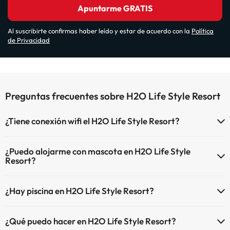
Apuntarme GRATIS
Al suscribirte confirmas haber leído y estar de acuerdo con la
Política
de Privacidad
Preguntas frecuentes sobre H2O Life Style Resort
¿Tiene conexión wifi el H2O Life Style Resort?
El H2O Life Style Resort dispone de Wi-Fi.
¿Puedo alojarme con mascota en H2O Life Style
Resort?
En H2O Life Style Resort se admiten mascotas (previa petición y de
¿Hay piscina en H2O Life Style Resort?
pago directo en hotel). Consulta las condiciones.
Sí, H2O Life Style Resort tiene piscina (este servicio puede ser de
¿Qué puedo hacer en H2O Life Style Resort?
pago) Aquí tienes más info sobre la piscina y otras instalaciones.