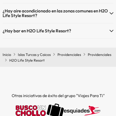
El H2O Life Style Resort dispone de las siguientes actividades
Piscina al aire libre (temporada de verano)
¿Hay aire acondicionado en las zonas comunes en H2O
(algunas pueden ser de pago).
Piscina al aire libre (toda la temporada)
Life Style Resort?
Masajista
Sí, H2O Life Style Resort tiene aire acondicionado en las zonas
¿Hay bar en H2O Life Style Resort?
comunes.
Sí, H2O Life Style Resort tiene bar.
Inicio
Islas Turcas y Caicos
Providenciales
Providenciales
H2O Life Style Resort
Otras iniciativas de éxito del grupo "Viajes Para Ti"