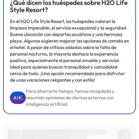
¿Qué dicen los huéspedes sobre H2O Life
Style Resort?
Algunos de los servicios detallados pueden ser de pago. Puedes
consultar sus tarifas directamente en el establecimiento. Toda la
En el H2O Life Style Resort, los huéspedes valoran la
información de esta ficha está sujeta a cambios por parte del
limpieza impecable, el servicio excepcional y la seguridad.
alojamiento. Si tienes dudas, contáctanos.
Buena ubicación con deportes acuáticos y una hermosa
playa. Algunos sugieren mejorar las opciones de comida en
el hotel. A pesar de críticas aisladas sobre la falta de
personal nocturno, la mayoría destaca la experiencia
positiva, especialmente el personal amable y servicial.
Ideal para quienes buscan tranquilidad y comodidad
cerca de todo. ¡Una opción recomendada para disfrutar
de unas vacaciones relajantes y con estilo!
Para ahorrarte tiempo, hemos recopilado y
AI
resumido opiniones de clientes externos con
inteligencia artificial.