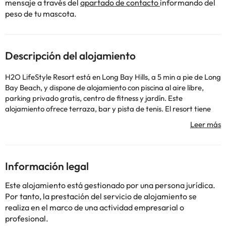
mensaje a través del
apartado de contacto
informando del
peso de tu mascota.
Descripción del alojamiento
H2O LifeStyle Resort está en Long Bay Hills, a 5 min a pie de Long
Bay Beach, y dispone de alojamiento con piscina al aire libre,
parking privado gratis, centro de fitness y jardín. Este
alojamiento ofrece terraza, bar y pista de tenis. El resort tiene
bañera de hidromasaje, servicio de conserjería y wifi gratis. El
resort ofrece habitaciones con aire acondicionado, armario,
hervidor, nevera, microondas, caja fuerte, TV de pantalla plana,
balcón y baño privado con ducha. Algunas de las habitaciones
también incluyen cocina con lavavajillas y horno. En H2O
Información legal
LifeStyle Resort, las habitaciones incluyen ropa de cama y
toallas. En el alojamiento se puede disfrutar de un desayuno
Este alojamiento está gestionado por una persona jurídica.
continental. H2O LifeStyle Resort ofrece barbacoa. El
Por tanto, la prestación del servicio de alojamiento se
aeropuerto (Aeropuerto internacional de Providenciales) está a
realiza en el marco de una actividad empresarial o
13 km, y el alojamiento ofrece servicio de traslado de pago para
profesional.
ir o volver del aeropuerto.