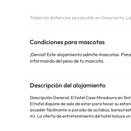
Todas las distancias se calculan en línea recta. L
Condiciones para mascotas
¡Genial! Este alojamiento admite mascotas. Para
informando del peso de tu mascota.
Descripción del alojamiento
Descripción General: El hotel Casa Miradouro en Sintr
El hotel dispone de sala de estar para hacer su estan
acceder fácilmente a parada de autobús, bares/restau
m). La oferta de entretenimiento del hotel incluye un salón de TV. Los veh
ofrecen caja fuerte y servicio de lavandería. El hotel dispone de acceso a
de 08:00 - 10:00. Deporte y Ocio: El campo de golf más cercano está a 3 km de distancia. Información adicional: Las siguientes formas de pago son aceptadas: Mastercard o