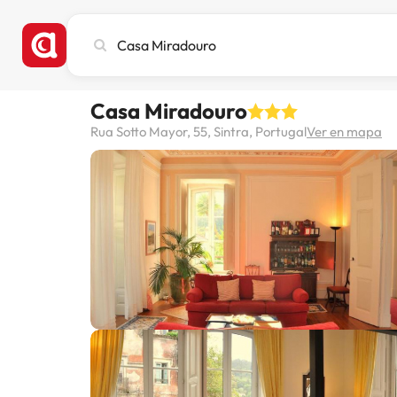
Busca
ciudad,
hotel
o
Casa Miradouro
destino
Rua Sotto Mayor, 55, Sintra, Portugal
Ver en mapa