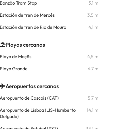
Banzão Tram Stop
3,1 mi
Estación de tren de Mercês
3,5 mi
Estación de tren de Rio de Mouro
4,1 mi
Playas cercanas
Playa de Maçãs
4,5 mi
Playa Grande
4,7 mi
Aeropuertos cercanos
Aeropuerto de Cascais (CAT)
5,7 mi
Aeropuerto de Lisboa (LIS-Humberto
14,1 mi
Delgado)
Aeropuerto de Setubal (XSZ)
33,1 mi