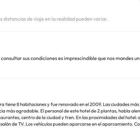
as distancias de viaje en la realidad pueden variar.
 consultar sus condiciones es imprescindible que nos mandes un
a tiene 8 habitaciones y fue renovado en el 2009. Las ciudades más ce
cia más agradable. El personal de este hotel de 2 plantas, habla alem
rantes, centro de la ciudad y tren. En las proximidades del hotel: 
ículos pueden aparcarse en el aparcamiento. Comodidades: Para mayor comodidad y seguridad se
 internet para navegar por la web: en las zonas wifi. Comidas: El desayuno es tipo buffet y se o