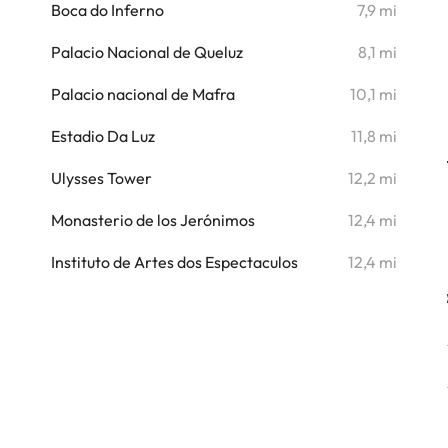
i
Boca do Inferno
7,9 mi
i
Palacio Nacional de Queluz
8,1 mi
i
Palacio nacional de Mafra
10,1 mi
i
Estadio Da Luz
11,8 mi
i
Ulysses Tower
12,2 mi
i
Monasterio de los Jerónimos
12,4 mi
Instituto de Artes dos Espectaculos
12,4 mi