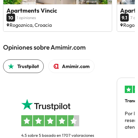
Apartments Vincic
Apart
10
9.1
1 opiniones
7 op
Rogoznica, Croacia
Rogozn
Opiniones sobre Amimir.com
Trustpilot
Amimir.com
Tranqu
Por la
reserv
atenc
4.5 sobre 5 basado en 1707 valoraciones