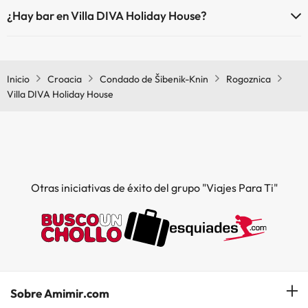
Sí, Villa DIVA Holiday House tiene aire acondicionado en las zonas
¿Hay bar en Villa DIVA Holiday House?
comunes.
Sí, Villa DIVA Holiday House tiene bar.
Inicio
Croacia
Condado de Šibenik-Knin
Rogoznica
Villa DIVA Holiday House
Otras iniciativas de éxito del grupo "Viajes Para Ti"
Sobre Amimir.com