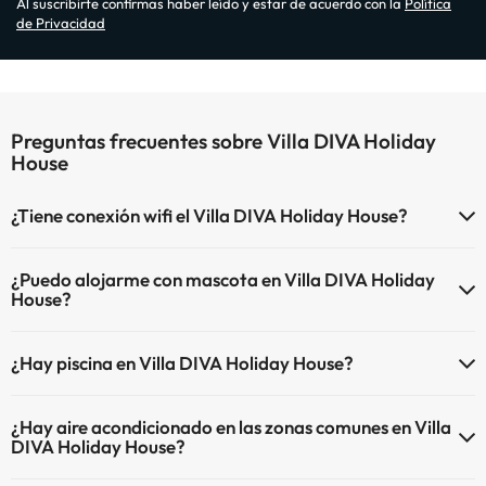
Al suscribirte confirmas haber leído y estar de acuerdo con la
Política
de Privacidad
Preguntas frecuentes sobre Villa DIVA Holiday
House
¿Tiene conexión wifi el Villa DIVA Holiday House?
El Villa DIVA Holiday House dispone de Wi-Fi.
¿Puedo alojarme con mascota en Villa DIVA Holiday
House?
En Villa DIVA Holiday House no se admiten mascotas.
¿Hay piscina en Villa DIVA Holiday House?
Sí, Villa DIVA Holiday House tiene piscina (este servicio puede ser de
¿Hay aire acondicionado en las zonas comunes en Villa
pago) Aquí tienes más info sobre la piscina y otras instalaciones.
DIVA Holiday House?
Piscina al aire libre (temporada de verano)