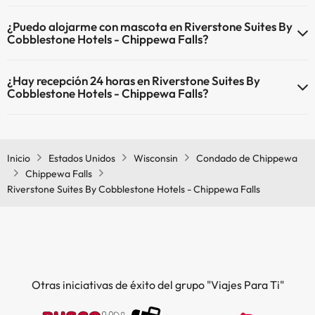
El Riverstone Suites By Cobblestone Hotels - Chippewa Falls dispone
¿Puedo alojarme con mascota en Riverstone Suites By
de Wi-Fi.
Cobblestone Hotels - Chippewa Falls?
En Riverstone Suites By Cobblestone Hotels - Chippewa Falls no se
¿Hay recepción 24 horas en Riverstone Suites By
admiten mascotas.
Cobblestone Hotels - Chippewa Falls?
Sí, Riverstone Suites By Cobblestone Hotels - Chippewa Falls tiene
recepción 24 horas.
Inicio
Estados Unidos
Wisconsin
Condado de Chippewa
Chippewa Falls
Riverstone Suites By Cobblestone Hotels - Chippewa Falls
Otras iniciativas de éxito del grupo "Viajes Para Ti"