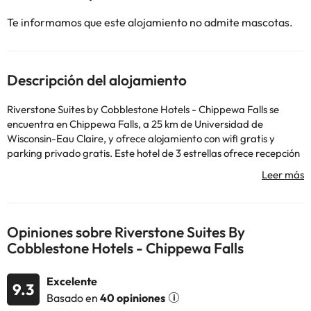
Te informamos que este alojamiento no admite mascotas.
Descripción del alojamiento
Riverstone Suites by Cobblestone Hotels - Chippewa Falls se
encuentra en Chippewa Falls, a 25 km de Universidad de
Wisconsin-Eau Claire, y ofrece alojamiento con wifi gratis y
parking privado gratis. Este hotel de 3 estrellas ofrece recepción
24 horas. Este alojamiento libre de humo está a 44 km de Colfax
Railroad Museum. Algunas habitaciones también tienen zona de
cocina con nevera, microondas y fogones. Universidad de
Wisconsin-Stout está a 49 km del alojamiento. El aeropuerto
(Aeropuerto regional de Chippewa Valley) está a 12 km.
Opiniones sobre Riverstone Suites By
Los huéspedes deberán mostrar un documento de identidad
Cobblestone Hotels - Chippewa Falls
válido y una tarjeta de crédito al realizar el registro de entrada.
Ten en cuenta que todas las peticiones especiales están sujetas a
Excelente
disponibilidad y pueden comportar suplementos. En este
9.3
Basado en
40 opiniones
alojamiento no se pueden celebrar despedidas de soltero o