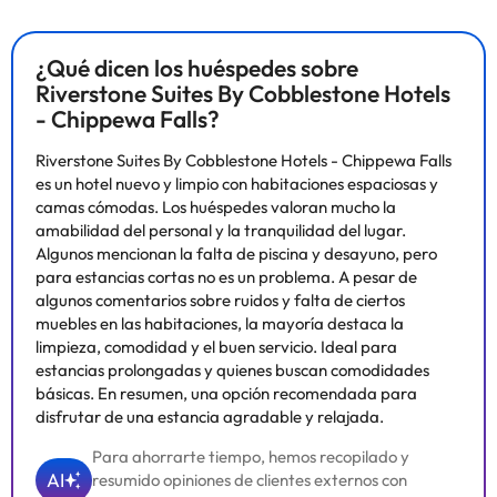
soltera ni fiestas similares.
Algunos de los servicios detallados pueden ser de pago. Puedes
¿Qué dicen los huéspedes sobre
consultar sus tarifas directamente en el establecimiento. Toda la
Riverstone Suites By Cobblestone Hotels
información de esta ficha está sujeta a cambios por parte del
- Chippewa Falls?
alojamiento. Si tienes dudas, contáctanos.
Riverstone Suites By Cobblestone Hotels - Chippewa Falls
es un hotel nuevo y limpio con habitaciones espaciosas y
camas cómodas. Los huéspedes valoran mucho la
amabilidad del personal y la tranquilidad del lugar.
Algunos mencionan la falta de piscina y desayuno, pero
para estancias cortas no es un problema. A pesar de
algunos comentarios sobre ruidos y falta de ciertos
muebles en las habitaciones, la mayoría destaca la
limpieza, comodidad y el buen servicio. Ideal para
estancias prolongadas y quienes buscan comodidades
básicas. En resumen, una opción recomendada para
disfrutar de una estancia agradable y relajada.
Para ahorrarte tiempo, hemos recopilado y
AI
resumido opiniones de clientes externos con