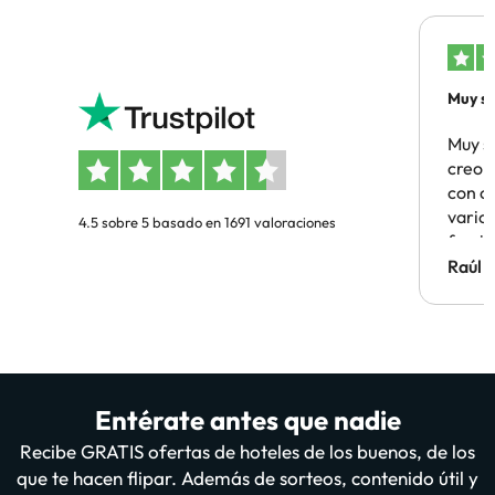
Muy sa
Muy s
creo 
con c
vario
4.5 sobre 5 basado en 1691 valoraciones
famil
Hotel 
Raúl 
vuestr
Entérate antes que nadie
Recibe GRATIS ofertas de hoteles de los buenos, de los
que te hacen flipar. Además de sorteos, contenido útil y