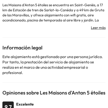
Les Maisons d'Antan 5 étoiles se encuentra en Saint-Geniès, a 17
km de Estación de tren de Sarlat-la-Canéda y a 49 km de Gruta
de las Maravillas, y ofrece alojamiento con wifi gratis, aire
acondicionado, piscina de temporada al aire libre y jardín. La
villa, que cuenta con parking privado gratis, está en una zona en
la que se pueden practicar actividades como senderismo, pesca
y ciclismo. La villa tiene 5 dormitorios, 5 baños, ropa de cama,
toallas, TV de pantalla plana con canales vía satélite, zona de
comedor, cocina totalmente equipada y terraza con vistas a la
Información legal
piscina. Forêt des Singes está a 50 km del alojamiento, y Lascaux
está a 12 km. El aeropuerto más cercano (Aeropuerto Brive-La
Este alojamiento está gestionado por una persona jurídica.
Roche) está a 32 km.
Por tanto, la prestación del servicio de alojamiento se
En este alojamiento no se pueden celebrar despedidas de soltero
realiza en el marco de una actividad empresarial o
o soltera ni fiestas similares. Informa a con antelación de tu hora
profesional.
prevista de llegada. Para ello, puedes utilizar el apartado de
peticiones especiales al hacer la reserva o ponerte en contacto
directamente con el alojamiento. Los datos de contacto
aparecen en la confirmación de la reserva.
Opiniones sobre Les Maisons d'Antan 5 étoiles
Algunos de los servicios detallados pueden ser de pago. Puedes
Excelente
9.7