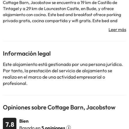
Cottage Barn, Jacobstow se encuentra a 19 km de Castillo de
Tintagel y a 29 km de Launceston Castle, en Bude, y ofrece
alojamiento con cocina. Este bed and breakfast ofrece parking
privado gratis, cocina compartida y wifi gratis. Este bed and
breakfast se compone de 2 dormitorios y 2 baños con ducha y
bañera, y tiene TV de pantalla plana. El personal de la recepción
24 horas puede dar consejos sobre la zona. Restormel Castle está
a 49 km del alojamiento. El aeropuerto (Aeropuerto de Newquay
Cornwall) está a 50 km.
Información legal
Payment before arrival via card is required. Due to an issue in
the way your payment details are transferred between
Este alojamiento está gestionado por una persona jurídica.
Booking.com and the property, you will be contacted by the
Por tanto, la prestación del servicio de alojamiento se
property (Vay-Cays Holidays) after you book, who will provide
realiza en el marco de una actividad empresarial o
instructions on how to update your payment card details via your
profesional.
guest portal page of their website.En este alojamiento no se
pueden celebrar despedidas de soltero o soltera ni fiestas
similares.
Opiniones sobre Cottage Barn, Jacobstow
Algunos de los servicios detallados pueden ser de pago. Puedes
consultar sus tarifas directamente en el establecimiento. Toda la
Bien
7.8
información de esta ficha está sujeta a cambios por parte del
Basado en
5 opiniones