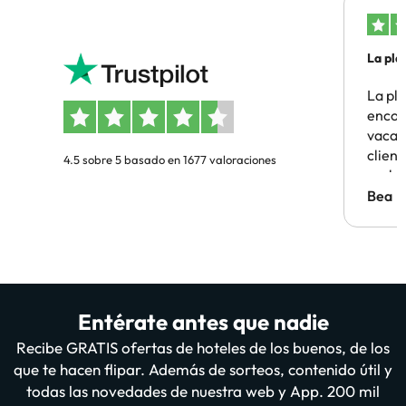
La pla
La pl
encon
vacaci
clien
4.5 sobre 5 basado en 1677 valoraciones
probl
antes.
Bea
Entérate antes que nadie
Recibe GRATIS ofertas de hoteles de los buenos, de los
que te hacen flipar. Además de sorteos, contenido útil y
todas las novedades de nuestra web y App. 200 mil