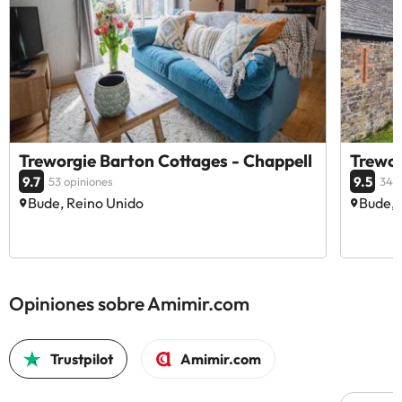
Treworgie Barton Cottages - Chappell
Trewor
9.7
9.5
53 opiniones
34 o
Bude, Reino Unido
Bude, 
Opiniones sobre Amimir.com
Trustpilot
Amimir.com