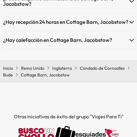
Jacobstow?
En Cottage Barn, Jacobstow se admiten mascotas (previa petición y
¿Hay recepción 24 horas en Cottage Barn, Jacobstow?
de pago directo en hotel). Consulta las condiciones.
Sí, Cottage Barn, Jacobstow tiene recepción 24 horas.
¿Hay calefacción en Cottage Barn, Jacobstow?
Sí, Cottage Barn, Jacobstow tiene calefacción en las zonas
comunes.
Inicio
Reino Unido
Inglaterra
Condado de Cornualles
Bude
Cottage Barn, Jacobstow
Otras iniciativas de éxito del grupo "Viajes Para Ti"