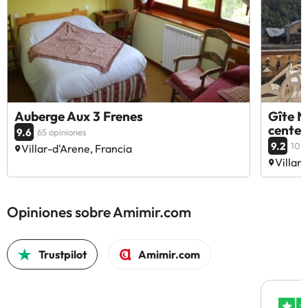
Auberge Aux 3 Frenes
Gîte N
center
9.6
65 opiniones
9.2
10 o
Villar-d'Arene, Francia
Villar
Opiniones sobre Amimir.com
Trustpilot
Amimir.com