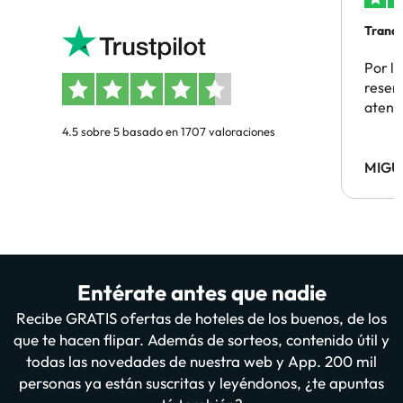
Tranqu
Por la
reserv
atenc
4.5 sobre 5 basado en 1707 valoraciones
MIGU
Entérate antes que nadie
Recibe GRATIS ofertas de hoteles de los buenos, de los
que te hacen flipar. Además de sorteos, contenido útil y
todas las novedades de nuestra web y App. 200 mil
personas ya están suscritas y leyéndonos, ¿te apuntas