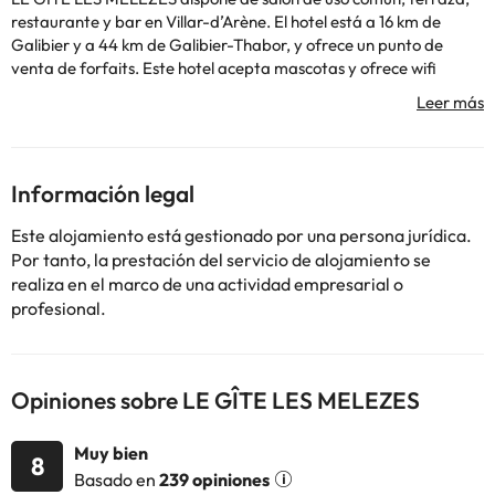
restaurante y bar en Villar-dʼArène. El hotel está a 16 km de
Galibier y a 44 km de Galibier-Thabor, y ofrece un punto de
venta de forfaits. Este hotel acepta mascotas y ofrece wifi
gratis. En el hotel, las habitaciones tienen armario. Todas las
habitaciones cuentan con baño privado con ducha, y algunas
también ofrecen vistas a la montaña. La clientela puede
practicar actividades en Villar-dʼArène y alrededores, como
esquí. El aeropuerto (Aeropuerto de Grenoble – Isère) está a 124
Información legal
km.
Please note that towels are not provided.Es necesario realizar el
Este alojamiento está gestionado por una persona jurídica.
pago antes de la llegada a través de transferencia bancaria. El
Por tanto, la prestación del servicio de alojamiento se
alojamiento se pondrá en contacto contigo después de reservar
realiza en el marco de una actividad empresarial o
para darte las instrucciones.
profesional.
Algunos de los servicios detallados pueden ser de pago. Puedes
consultar sus tarifas directamente en el establecimiento. Toda la
Opiniones sobre LE GÎTE LES MELEZES
información de esta ficha está sujeta a cambios por parte del
alojamiento. Si tienes dudas, contáctanos.
Muy bien
8
Basado en
239 opiniones