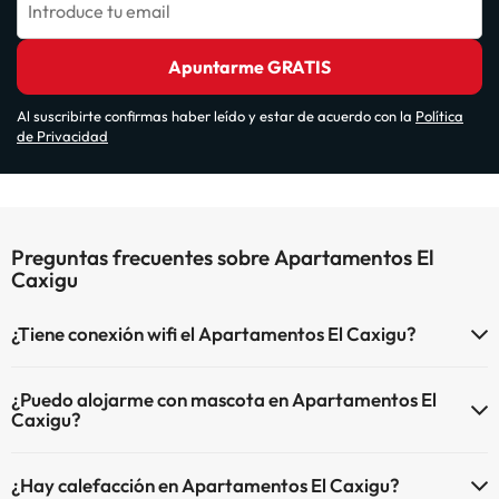
Introduce tu email
Apuntarme GRATIS
Al suscribirte confirmas haber leído y estar de acuerdo con la
Política
de Privacidad
Preguntas frecuentes sobre Apartamentos El
Caxigu
¿Tiene conexión wifi el Apartamentos El Caxigu?
El Apartamentos El Caxigu dispone de Wi-Fi.
¿Puedo alojarme con mascota en Apartamentos El
Caxigu?
En Apartamentos El Caxigu se admiten mascotas (previa petición y
¿Hay calefacción en Apartamentos El Caxigu?
de pago directo en hotel). Consulta las condiciones.