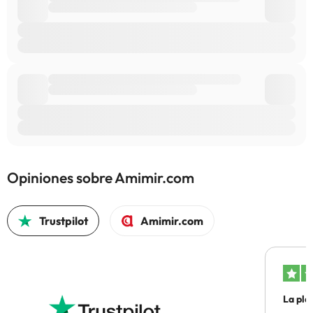
Opiniones sobre Amimir.com
Trustpilot
Amimir.com
La pla