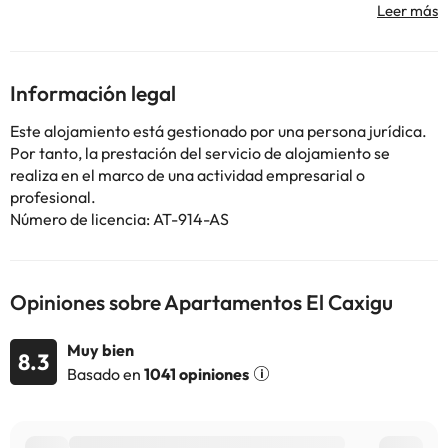
microondas y cafetera y un baño privado con bañera. Se
proporcionan toallas y ropa de cama. Los Apartamentos El
Caxigu se hallan a 51 km de Potes y a 102 km del aeropuerto de
Santander.
Información legal
Algunos de los servicios detallados pueden ser de pago. Puedes
Este alojamiento está gestionado por una persona jurídica.
consultar sus tarifas directamente en el establecimiento. Toda la
Por tanto, la prestación del servicio de alojamiento se
información de esta ficha está sujeta a cambios por parte del
realiza en el marco de una actividad empresarial o
alojamiento. Si tienes dudas, contáctanos.
profesional.
Número de licencia: AT-914-AS
Opiniones sobre Apartamentos El Caxigu
Muy bien
8.3
Basado en
1041 opiniones