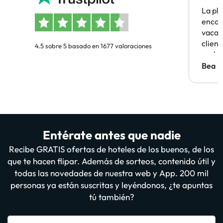
La pl
encon
vacaci
clien
4.5 sobre 5 basado en 1677 valoraciones
probl
antes.
Bea
Entérate antes que nadie
Recibe GRATIS ofertas de hoteles de los buenos, de los
que te hacen flipar. Además de sorteos, contenido útil y
todas las novedades de nuestra web y App. 200 mil
personas ya están suscritas y leyéndonos, ¿te apuntas
tú también?