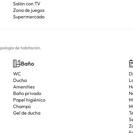
Salón con TV
Zona de juegos
Supermercado
ipología de habitación.
Baño
WC
D
Ducha
L
Amenities
H
Baño privado
N
Papel higiénico
M
Champú
M
Gel de ducha
T
S
Z
F