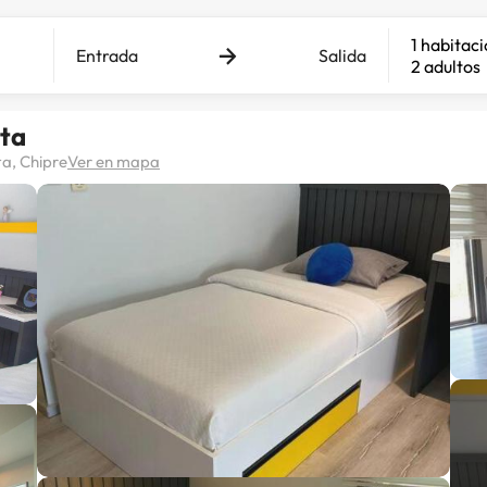
1 habitac
Entrada
Salida
2 adultos
sta
a, Chipre
Ver en mapa