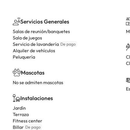
Servicios Generales
Salas de reunión/banquetes
M
Sala de juegos
Servicio de lavandería
De pago
Alquiler de vehículos
Peluquería
C
Cl
Mascotas
No se admiten mascotas
E
Instalaciones
Jardín
Terraza
Fitness center
Billar
De pago