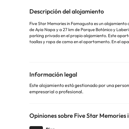
Descripción del alojamiento
Five Star Memories in Famagusta es un alojamiento 
de Ayia Napa y a 27 km de Parque Botánico y Laberin
parking privado en el propio alojamiento. Este apartamento cuenta con 1 dormitorio, cocina con nevera y horno, TV de pantalla plana, zona de estar y 1 baño con ducha. Hay
toallas y ropa de cama en el apartamento. En el apartamento se sirve todos los días un desayuno continental. Parque nacional Cabo Greco está a 27 km del alojamiento. El
aeropuerto (Aeropuerto de Ercan) está a 45 km.
En este alojamiento no se pueden celebrar despedidas 
Algunos de los servicios detallados pueden ser de pag
Información legal
cambios por parte del alojamiento. Si tienes dudas, 
Este alojamiento está gestionado por una persona 
empresarial o profesional.
Opiniones sobre Five Star Memories