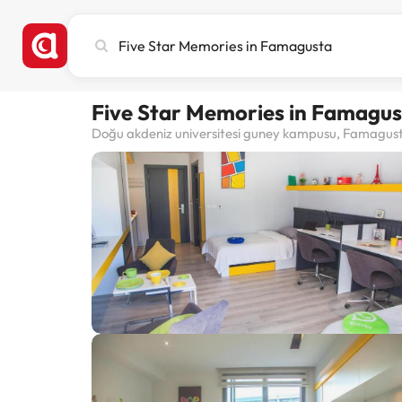
Busca
ciudad,
hotel
o
Five Star Memories in Famagu
destino
Doğu akdeniz universitesi guney kampusu, Famagust