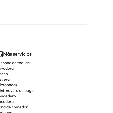
Más servicios
ispone de toallas
avadora
orno
evera
icroondas
ini-nevera de pago
endedero
ecadora
ona de comedor
ogones