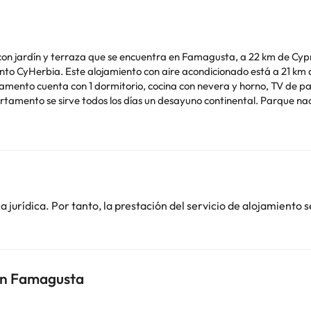
con jardín y terraza que se encuentra en Famagusta, a 22 km de Cyp
to CyHerbia. Este alojamiento con aire acondicionado está a 21 km d
de soltero o soltera ni fiestas similares.
o. Puedes consultar sus tarifas directamente en el establecimiento. 
contáctanos.
jurídica. Por tanto, la prestación del servicio de alojamiento s
 in Famagusta