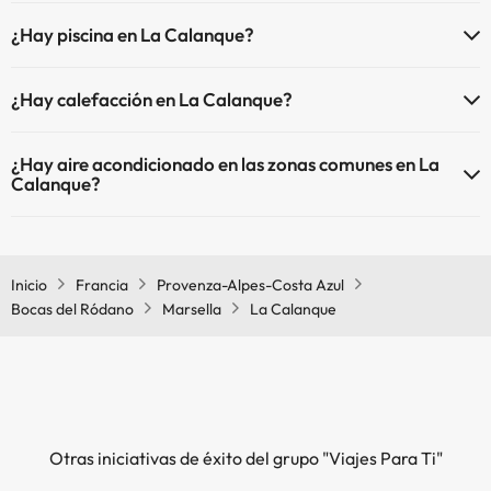
En La Calanque no se admiten mascotas.
¿Hay piscina en La Calanque?
Sí, La Calanque tiene piscina (este servicio puede ser de pago) Aquí
¿Hay calefacción en La Calanque?
tienes más info sobre la piscina y otras instalaciones.
Sí, La Calanque tiene calefacción en las zonas comunes.
Piscina al aire libre (temporada de verano)
¿Hay aire acondicionado en las zonas comunes en La
Calanque?
Sí, La Calanque tiene aire acondicionado en las zonas comunes.
Inicio
Francia
Provenza-Alpes-Costa Azul
Bocas del Ródano
Marsella
La Calanque
Otras iniciativas de éxito del grupo "Viajes Para Ti"