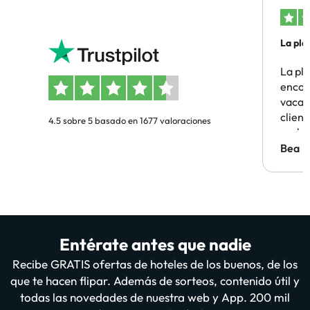
La pla
La pl
encon
vacaci
clien
4.5 sobre 5 basado en 1677 valoraciones
probl
antes.
Bea
Entérate antes que nadie
Recibe GRATIS ofertas de hoteles de los buenos, de los
que te hacen flipar. Además de sorteos, contenido útil y
todas las novedades de nuestra web y App. 200 mil