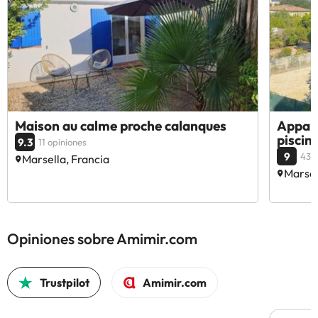
Maison au calme proche calanques
Appar
piscin
9.3
11 opiniones
9
43 o
Marsella, Francia
Marsel
Opiniones sobre Amimir.com
Trustpilot
Amimir.com