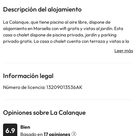
Descripción del alojamiento
La Calanque, que tiene piscina al aire libre, dispone de
alojamiento en Marsella con wifi gratis y vistas al jardín. Esta
casa o chalet dispone de piscina privada, jardín y parking
privado gratis. La casa o chalet cuenta con terraza y vistas a la
piscina, y tiene 3 dormitorios, una sala de estar, TV, una cocina
equipada con nevera y lavavajillas, y 2 baños con ducha. Hay
toallas y ropa de cama en la casa o chalet. Estadio Orange
Velodrome está a 4 km del alojamiento, y Estación de metro
Rond-Point du Prado está a 4,3 km. El aeropuerto (Aeropuerto
Información legal
de Marsella - Provenza) está a 30 km.
En este alojamiento no se pueden celebrar despedidas de soltero
Número de licencia: 13209013536AK
o soltera ni fiestas similares.
Algunos de los servicios detallados pueden ser de pago. Puedes
Opiniones sobre La Calanque
consultar sus tarifas directamente en el establecimiento. Toda la
información de esta ficha está sujeta a cambios por parte del
alojamiento. Si tienes dudas, contáctanos.
Bien
6.9
Basado en
17 opiniones