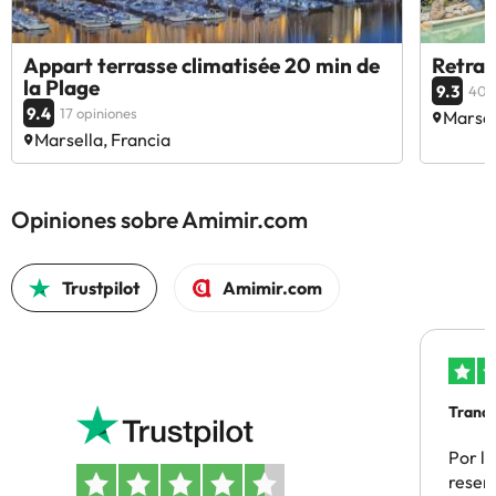
Appart terrasse climatisée 20 min de
Retrai
la Plage
9.3
40 
9.4
17 opiniones
Marsel
Marsella, Francia
Opiniones sobre Amimir.com
Trustpilot
Amimir.com
Tranqu
Por la
reserv