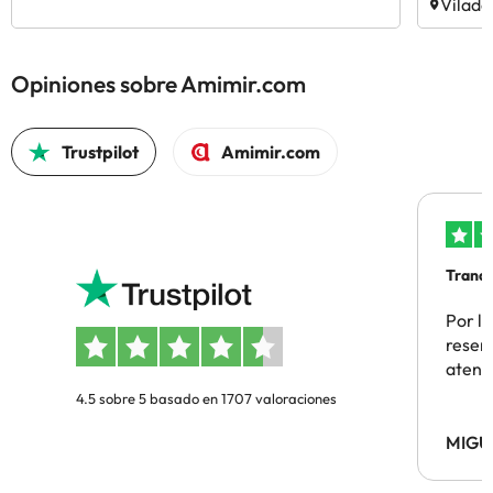
Vilade
Opiniones sobre Amimir.com
Trustpilot
Amimir.com
Tranqu
Por la
reserv
atenc
4.5 sobre 5 basado en 1707 valoraciones
MIGU