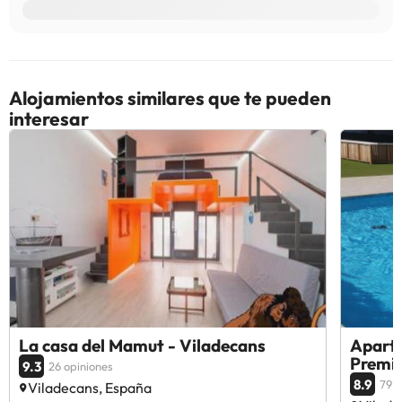
Alojamientos similares que te pueden
interesar
La casa del Mamut - Viladecans
Apartm
Premi
9.3
26 opiniones
8.9
79 o
Viladecans, España