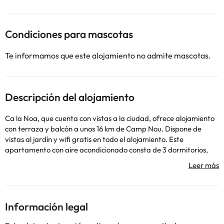
Condiciones para mascotas
Te informamos que este alojamiento no admite mascotas.
Descripción del alojamiento
Ca la Noa, que cuenta con vistas a la ciudad, ofrece alojamiento
con terraza y balcón a unos 16 km de Camp Nou. Dispone de
vistas al jardín y wifi gratis en todo el alojamiento. Este
apartamento con aire acondicionado consta de 3 dormitorios,
una sala de estar, una cocina totalmente equipada con nevera y
cafetera, y 1 baño con ducha y artículos de aseo gratuitos. Hay
toallas y ropa de cama en el apartamento. Fuente Mágica de
Montjuïc está a 16 km del alojamiento, y Palau Sant Jordi está a
17 km. El aeropuerto (Aeropuerto de Barcelona - El Prat) está a 6
Información legal
km.
En este alojamiento no se pueden celebrar despedidas de soltero